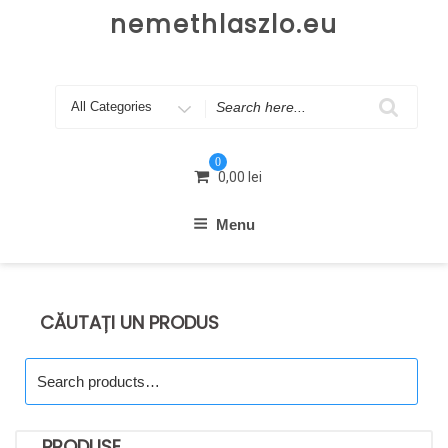
Skip
nemethlaszlo.eu
to
content
Search
for
0
0,00
lei
Menu
CĂUTAȚI UN PRODUS
Search
for:
PRODUSE