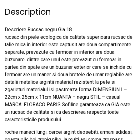
Description
Descriere Rucsac negru Gia 18
rucsac din piele ecologica de calitate superioara rucsac de
talie mica in interior este captusit are doua compartimente
separate, prevazute cu fermoar in interior are doua
buzunare, dintre care unul este prevazut cu fermoar in
partea din spate are un buzunar exterior care se inchide cu
fermoar are un maner si doua bretele de umar reglabile are
detalii metalice argintii material rezistent la pete si
zgarieturi materialul isi pastreaza forma DIMENSIUN I –
22cm x 25cm x 11cm NUANTA – negru STIL – casual
MARCA: FLORACO PARIS Sofiline garanteaza ca GIA este
un rucsac de calitate si ca descrierea respecta toate
caracteristicile produsului.
rochie maneci lungi, cercei argint deosebiti, armani adidasi,
geanta plic bej, trenig nike, la multi ani emma, trespass