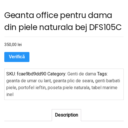
Geanta office pentru dama
din piele naturala bej DFS105C
350,00
lei
Verifică
SKU:
fcae9bd9dd90
Category:
Genti de dama
Tags:
geanta de umar cu lant
,
geanta plic de seara
,
genti barbati
piele
,
portofel ieftin
,
poseta piele naturala
,
tabel marime
inel
Description