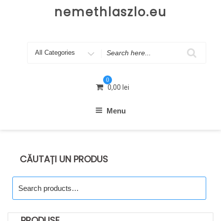
Skip
nemethlaszlo.eu
to
content
Search
for
0
0,00
lei
Menu
CĂUTAȚI UN PRODUS
Search
for:
PRODUSE