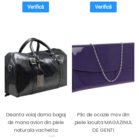
Verifică
Verifică
Geanta voiaj dama bagaj
Plic de ocazie mov din
de mana avion din piele
piele lacuita MAGAZINUL
naturala vachetta
DE GENTI
neagra FGVD117