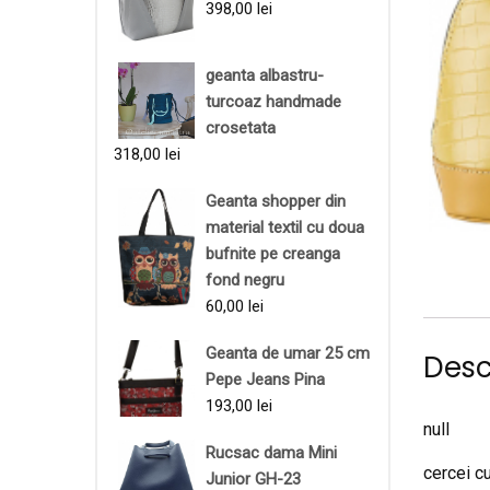
398,00
lei
geanta albastru-
turcoaz handmade
crosetata
318,00
lei
Geanta shopper din
material textil cu doua
bufnite pe creanga
fond negru
60,00
lei
Geanta de umar 25 cm
Desc
Pepe Jeans Pina
193,00
lei
null
Rucsac dama Mini
cercei cu
Junior GH-23