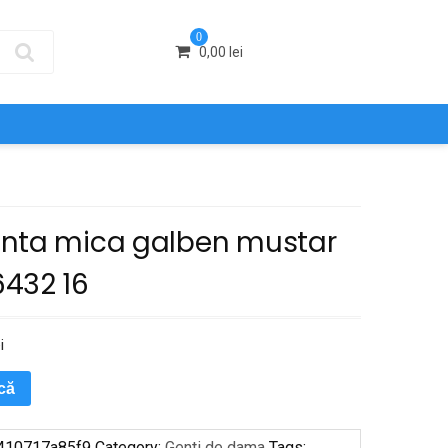
0
0,00
lei
nta mica galben mustar
432 16
i
ică
410717a85f9
Category:
Genti de dama
Tags: