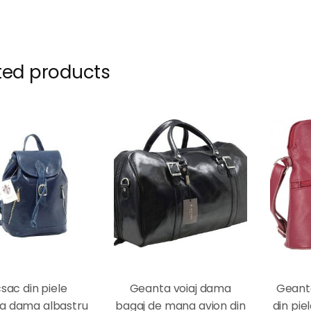
ted products
sac din piele
Geanta voiaj dama
Geant
la dama albastru
bagaj de mana avion din
din pie