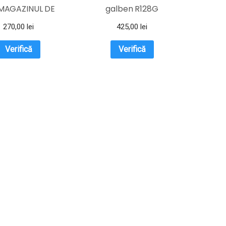
 MAGAZINUL DE
galben R128G
GENTI
270,00
lei
425,00
lei
Verifică
Verifică