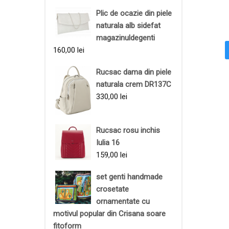
Plic de ocazie din piele
naturala alb sidefat
magazinuldegenti
160,00
lei
Rucsac dama din piele
naturala crem DR137C
330,00
lei
Rucsac rosu inchis
Iulia 16
159,00
lei
set genti handmade
crosetate
ornamentate cu
motivul popular din Crisana soare
fitoform