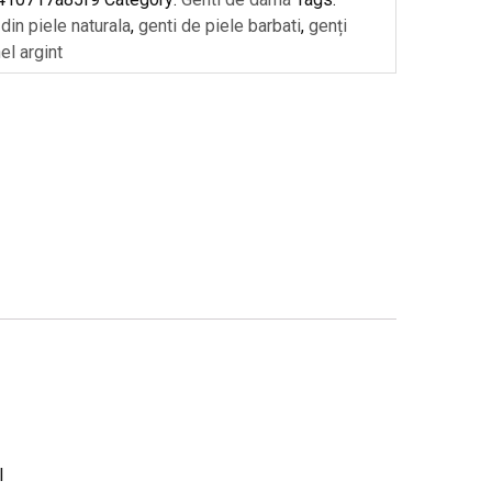
din piele naturala
,
genti de piele barbati
,
genți
nel argint
l