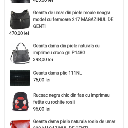
425,00
lei
Geanta de umar din piele moale neagra
model cu fermoare 217 MAGAZINUL DE
GENTI
470,00
lei
Geanta dama din piele naturala cu
imprimeu croco gri P148G
398,00
lei
Geanta dama plic 111NL
76,00
lei
Rucsac negru chic din fas cu imprimeu
fetite cu rochite rosii
96,00
lei
Geanta dama piele naturala rosie de umar