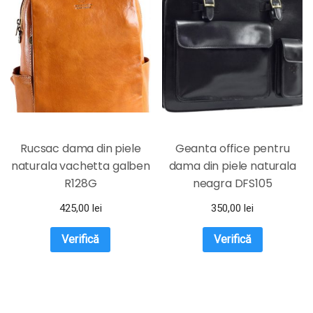
Rucsac dama din piele
Geanta office pentru
naturala vachetta galben
dama din piele naturala
R128G
neagra DFS105
425,00
lei
350,00
lei
Verifică
Verifică