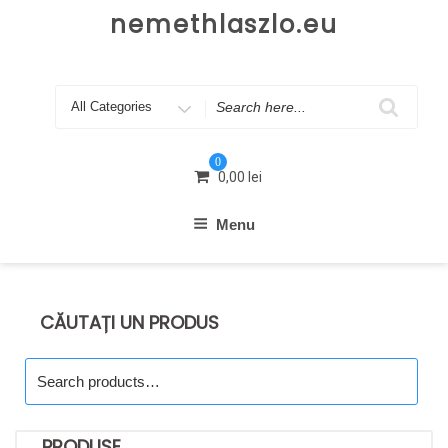
Skip
nemethlaszlo.eu
to
content
Search
for
0
0,00
lei
Menu
CĂUTAȚI UN PRODUS
Search
for:
PRODUSE