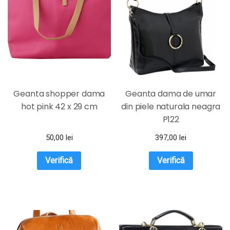
Geanta shopper dama
Geanta dama de umar
hot pink 42 x 29 cm
din piele naturala neagra
P122
50,00
lei
397,00
lei
Verifică
Verifică