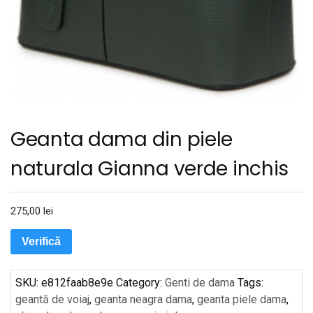
Geanta dama din piele
naturala Gianna verde inchis
275,00
lei
Verifică
SKU:
e812faab8e9e
Category:
Genti de dama
Tags:
geantă de voiaj
,
geanta neagra dama
,
geanta piele dama
,