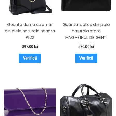
Geanta dama de umar
Geanta laptop din piele
din piele naturala neagra
naturala maro
P122
MAGAZINUL DE GENTI
dama 031
397,00
lei
530,00
lei
Verifică
Verifică