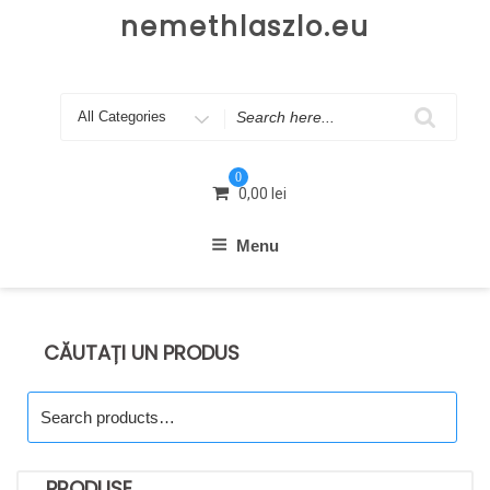
Skip
nemethlaszlo.eu
to
content
Search
for
0
0,00
lei
Menu
CĂUTAȚI UN PRODUS
Search
for:
PRODUSE