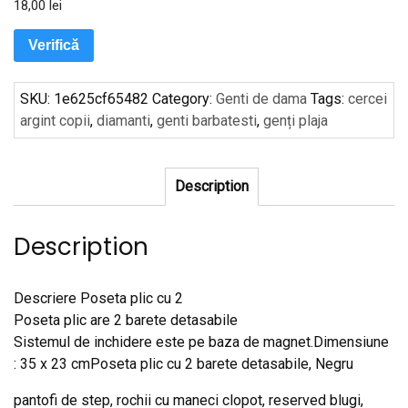
18,00
lei
Verifică
SKU:
1e625cf65482
Category:
Genti de dama
Tags:
cercei
argint copii
,
diamanti
,
genti barbatesti
,
genți plaja
Description
Description
Descriere Poseta plic cu 2
Poseta plic are 2 barete detasabile
Sistemul de inchidere este pe baza de magnet.Dimensiune
: 35 x 23 cmPoseta plic cu 2 barete detasabile, Negru
pantofi de step, rochii cu maneci clopot, reserved blugi,