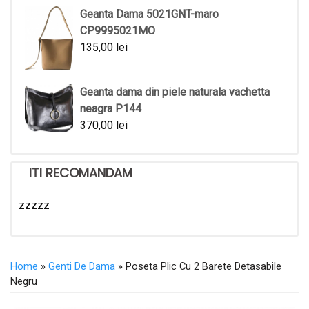
Geanta Dama 5021GNT-maro
CP9995021MO
135,00
lei
Geanta dama din piele naturala vachetta
neagra P144
370,00
lei
ITI RECOMANDAM
zzzzz
Home
»
Genti De Dama
» Poseta Plic Cu 2 Barete Detasabile
Negru