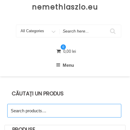
Skip
nemethlaszlo.eu
to
content
Search
for
0
0,00
lei
Menu
CĂUTAȚI UN PRODUS
Search
for:
PRODUSE