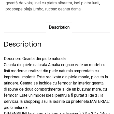
geantă de voiaj
,
inel cu piatra albastra
,
inel piatra lunii
,
prosoape plaja jumbo
,
rucsac geanta dama
Description
Description
Descriere Geanta din piele naturala
Geanta din piele naturala Amalia cognac este un model cu
linii moderne, realizat din piele naturala amprentata cu
imprimeu impletit. Este realizata din piele moale, placuta la
atingere. Geanta se inchide cu fermoar iar interior geanta
dispune de doua compartimente si de un buzunar mare, cu
fermoar. Este un model ideal pentru a fi purtat zi de zi, la
serviciu, la shopping sau la iesirile cu prietenele.MATERIAL:
piele naturala
DIMENSIUNI (inaltime x latime x adancime): 33 x 37 x 14cm