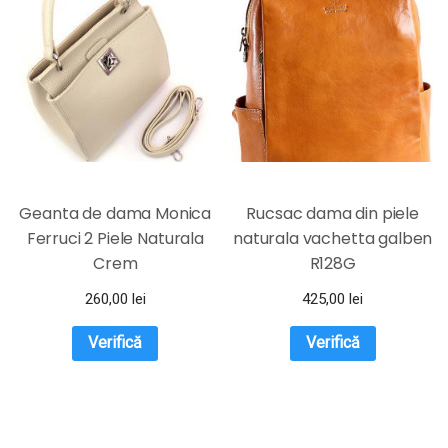
Geanta de dama Monica
Rucsac dama din piele
Ferruci 2 Piele Naturala
naturala vachetta galben
Crem
R128G
260,00
lei
425,00
lei
Verifică
Verifică