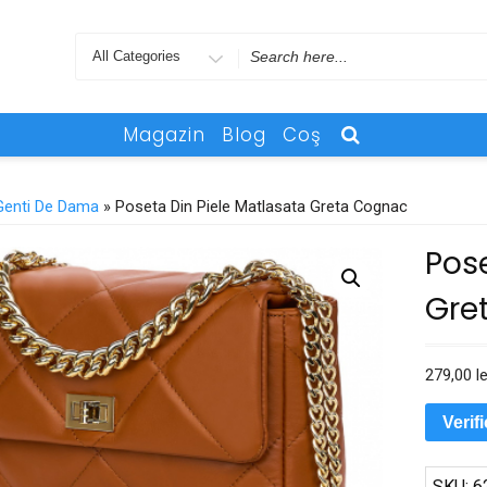
Search
for
Magazin
Blog
Coş
Genti De Dama
» Poseta Din Piele Matlasata Greta Cognac
Pos
Gre
279,00
le
Verif
SKU:
6