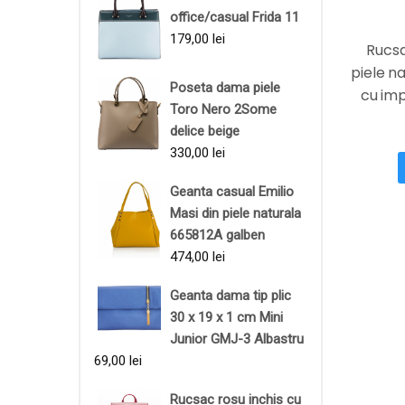
office/casual Frida 11
179,00
lei
Rucs
piele n
Poseta dama piele
cu imp
Toro Nero 2Some
MAGAZ
delice beige
330,00
lei
Geanta casual Emilio
Masi din piele naturala
665812A galben
474,00
lei
Geanta dama tip plic
30 x 19 x 1 cm Mini
Junior GMJ-3 Albastru
69,00
lei
Rucsac rosu inchis cu