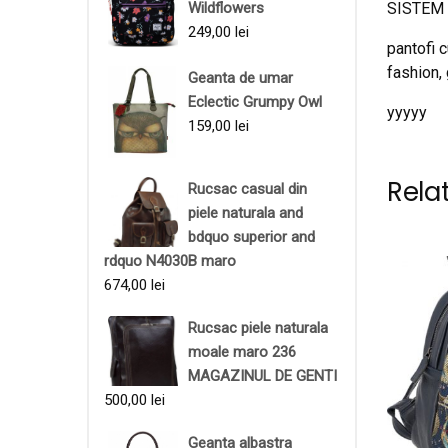
SISTEM 
Wildflowers
249,00
lei
pantofi c
fashion,
Geanta de umar
Eclectic Grumpy Owl
yyyyy
159,00
lei
Rela
Rucsac casual din
piele naturala and
bdquo superior and
rdquo N4030B maro
674,00
lei
Rucsac piele naturala
moale maro 236
MAGAZINUL DE GENTI
500,00
lei
Geanta albastra