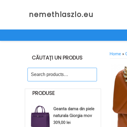
Skip
to
nemethlaszlo.eu
content
Home
»
CĂUTAȚI UN PRODUS
Search
for:
PRODUSE
Geanta dama din piele
naturala Giorgia mov
309,00
lei