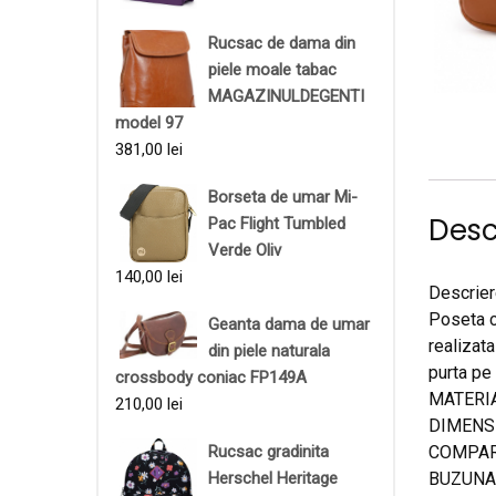
Rucsac de dama din
piele moale tabac
MAGAZINULDEGENTI
model 97
381,00
lei
Borseta de umar Mi-
Desc
Pac Flight Tumbled
Verde Oliv
140,00
lei
Descrier
Poseta c
Geanta dama de umar
realizata
din piele naturala
purta pe
crossbody coniac FP149A
MATERIAL
210,00
lei
DIMENSIU
COMPART
Rucsac gradinita
BUZUNARE
Herschel Heritage