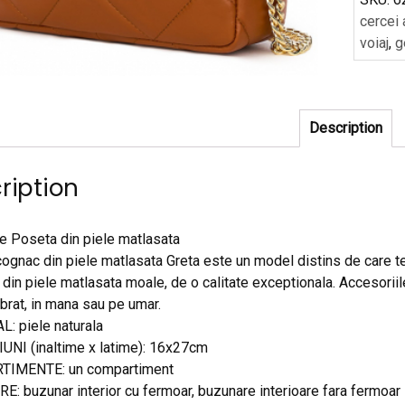
cercei 
voiaj
,
g
Description
ription
e Poseta din piele matlasata
ognac din piele matlasata Greta este un model distins de care te
 din piele matlasata moale, de o calitate exceptionala. Accesoriile
 brat, in mana sau pe umar.
: piele naturala
NI (inaltime x latime): 16x27cm
IMENTE: un compartiment
: buzunar interior cu fermoar, buzunare interioare fara fermoar