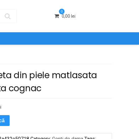
0
0,00
lei
eta din piele matlasata
ta cognac
i
ică
2a432e50718
Category:
Genti de dama
Tags: