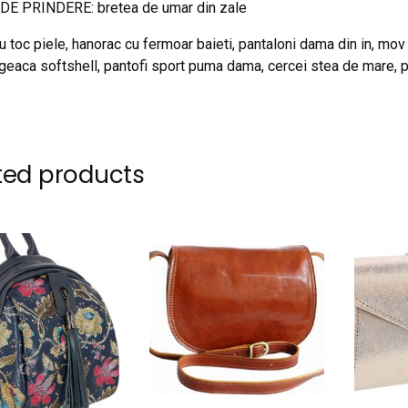
DE PRINDERE: bretea de umar din zale
u toc piele, hanorac cu fermoar baieti, pantaloni dama din in, mov li
 geaca softshell, pantofi sport puma dama, cercei stea de mare, pa
ted products