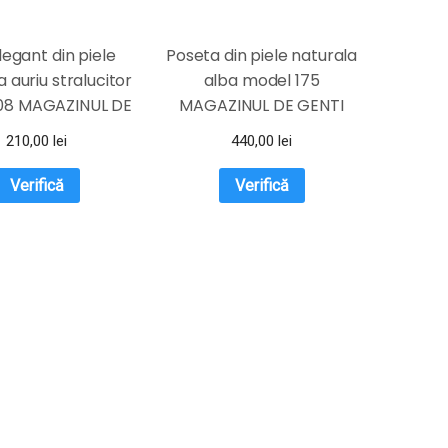
elegant din piele
Poseta din piele naturala
 auriu stralucitor
alba model 175
08 MAGAZINUL DE
MAGAZINUL DE GENTI
GENTI
210,00
lei
440,00
lei
Verifică
Verifică