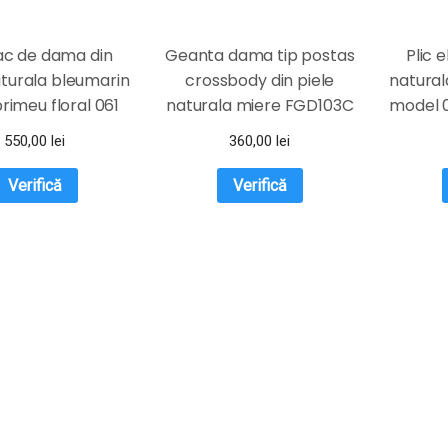
ac de dama din
Geanta dama tip postas
Plic 
aturala bleumarin
crossbody din piele
naturala
rimeu floral 061
naturala miere FGD103C
model 
INUL DE GENTI
550,00
lei
360,00
lei
Verifică
Verifică