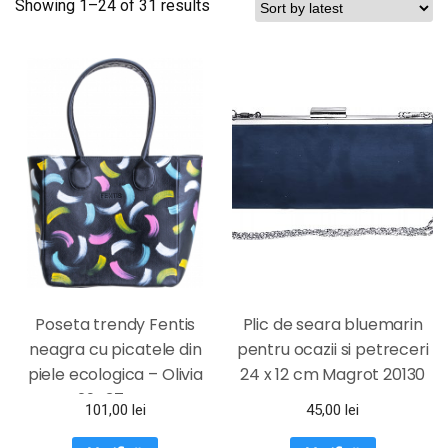
Showing 1–24 of 31 results
Poseta trendy Fentis
Plic de seara bluemarin
neagra cu picatele din
pentru ocazii si petreceri
piele ecologica – Olivia
24 x 12 cm Magrot 20130
29×37 cm
101,00
lei
45,00
lei