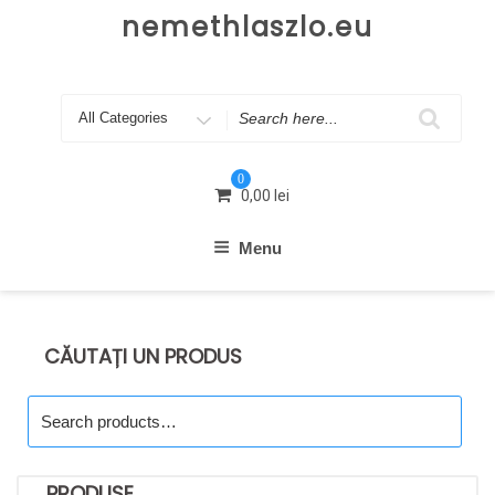
Skip
nemethlaszlo.eu
to
content
Search
for
0
0,00
lei
Menu
CĂUTAȚI UN PRODUS
Search
for:
PRODUSE