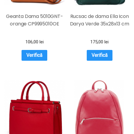
Geanta Dama 5010GNT-
Rucsac de dama Ella Icon
orange CP9995010OE
Darya Verde 35x28x13 cm
106,00
lei
175,00
lei
Verifică
Verifică