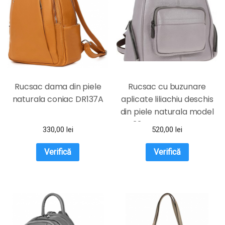
Rucsac dama din piele
Rucsac cu buzunare
naturala coniac DR137A
aplicate liliachiu deschis
din piele naturala model
T334 MAGAZINUL DE
330,00
lei
520,00
lei
GENTI
Verifică
Verifică