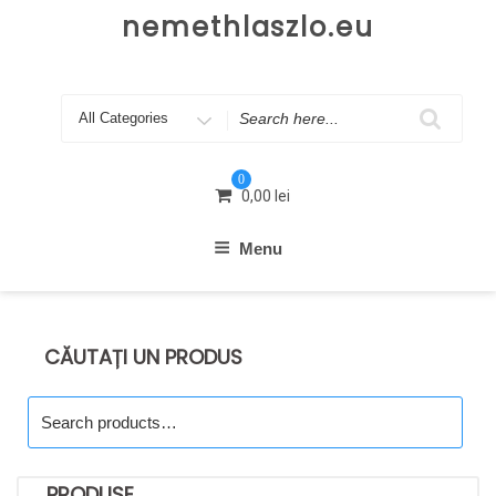
Skip
nemethlaszlo.eu
to
content
Search
for
0
0,00
lei
Menu
CĂUTAȚI UN PRODUS
Search
for:
PRODUSE