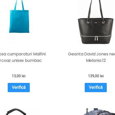
osa cumparaturi Malfini
Geanta David Jones ne
rcoaz unisex bumbac
Melania 12
13,00
lei
139,00
lei
Verifică
Verifică