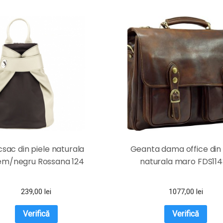
sac din piele naturala
Geanta dama office din 
em/negru Rossana 124
naturala maro FDS11
239,00
lei
1077,00
lei
Verifică
Verifică