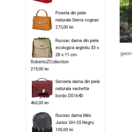
Poseta din piele
naturala Sierra cognac
275,00
lei
Rucsac dama din piele
ecologica argintiu 33 x
gean
28 x 11 cm
RobertoZCollection
219,00
lei
Servieta dama din piele
naturala vachetta
bordo DS164D
460,00
lei
Rucsac dama Mini
Junior GH-25 Negru
100,00
lei