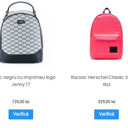
c negru cu imprimeu logo
Rucsac Herschel Classic 
Jenny 17
Roz
139,00
lei
329,00
lei
Verifică
Verifică