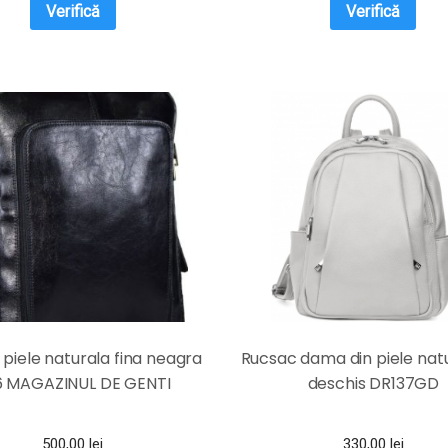
Verifică
Verifică
piele naturala fina neagra
Rucsac dama din piele natu
6 MAGAZINUL DE GENTI
deschis DR137GD
500,00
lei
330,00
lei