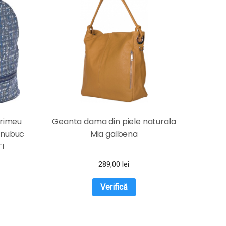
primeu
Geanta dama din piele naturala
a nubuc
Mia galbena
I
289,00
lei
Verifică