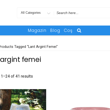
Search
for
Magazin
Blog
Coş
roducts Tagged “lant Argint Femei”
 argint femei
1–24 of 41 results