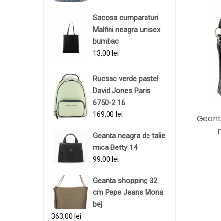
Sacosa cumparaturi
Malfini neagra unisex
bumbac
13,00
lei
Rucsac verde pastel
David Jones Paris
6750-2 16
169,00
lei
Geant
n
Geanta neagra de talie
mica Betty 14
99,00
lei
Geanta shopping 32
cm Pepe Jeans Mona
bej
363,00
lei