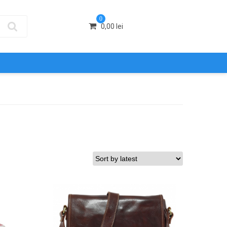
0
0,00
lei