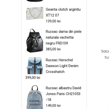
Geanta clutch argintiu
XT12 07
139,00
lei
Rucsac dama din piele
naturala vachetta
negru FRD109
385,00
lei
Sac
tu
Rucsac Herschel
Dawson Light Denim
Crosshatch
399,00
lei
Rucsac albastru David
Jones Paris CH21053
-18
149,00
lei