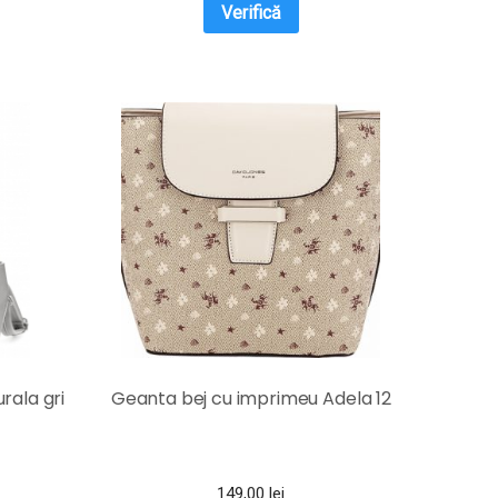
Verifică
rala gri
Geanta bej cu imprimeu Adela 12
149,00
lei