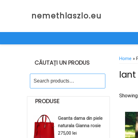
Skip
to
nemethlaszlo.eu
content
Home
» P
CĂUTAȚI UN PRODUS
lant
Search
for:
Showing 
PRODUSE
Geanta dama din piele
naturala Gianna rosie
275,00
lei