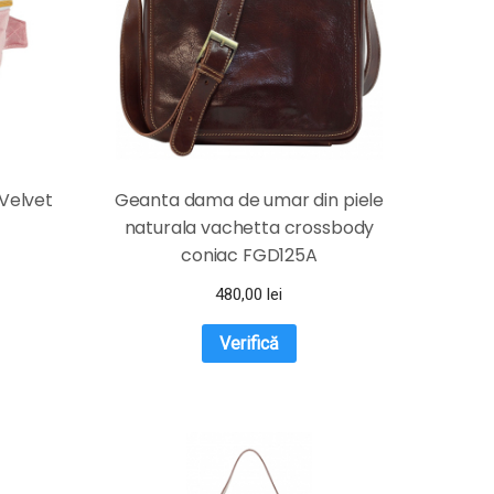
Velvet
Geanta dama de umar din piele
naturala vachetta crossbody
coniac FGD125A
480,00
lei
Verifică