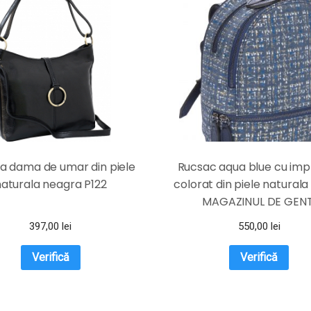
a dama de umar din piele
Rucsac aqua blue cu im
aturala neagra P122
colorat din piele natural
MAGAZINUL DE GENT
397,00
lei
550,00
lei
Verifică
Verifică