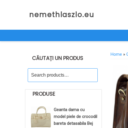
Skip
to
nemethlaszlo.eu
content
Home
»
CĂUTAȚI UN PRODUS
Search
for:
PRODUSE
Geanta dama cu
model piele de crocodil
bareta detasabila Bej