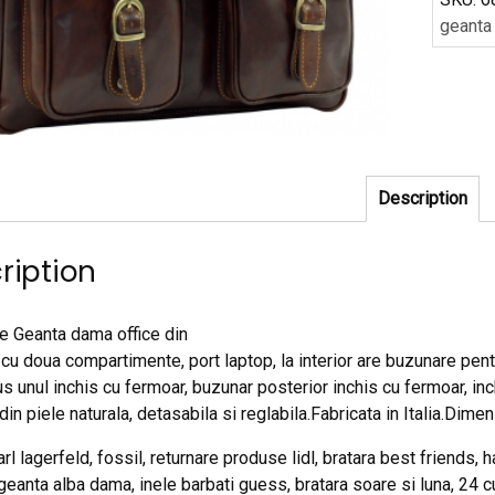
geanta
Description
ription
e Geanta dama office din
 cu doua compartimente, port laptop, la interior are buzunare pent
us unul inchis cu fermoar, buzunar posterior inchis cu fermoar, in
din piele naturala, detasabila si reglabila.Fabricata in Italia.Di
l lagerfeld, fossil, returnare produse lidl, bratara best friends,
geanta alba dama, inele barbati guess, bratara soare si luna, 24 cu