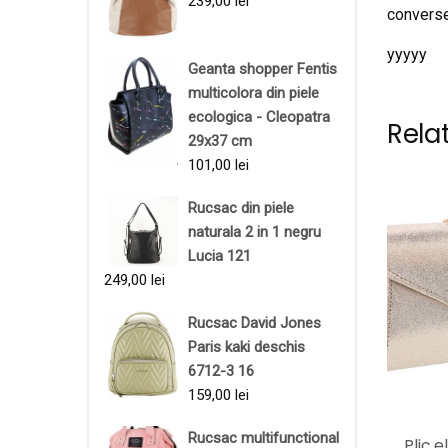
239,00
lei
converse
yyyyy
Geanta shopper Fentis
multicolora din piele
ecologica - Cleopatra
Rela
29x37 cm
101,00
lei
Rucsac din piele
naturala 2 in 1 negru
Lucia 121
249,00
lei
Rucsac David Jones
Paris kaki deschis
6712-3 16
159,00
lei
Rucsac multifunctional
Plic e