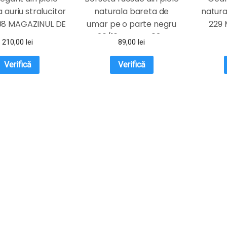
 auriu stralucitor
naturala bareta de
natura
08 MAGAZINUL DE
umar pe o parte negru
229
GENTI
26/16 Magrot 024
210,00
lei
89,00
lei
Verifică
Verifică