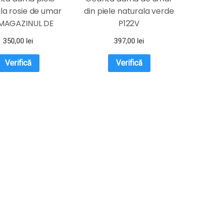
la rosie de umar
din piele naturala verde
 MAGAZINUL DE
P122V
GENTI
350,00
lei
397,00
lei
Verifică
Verifică