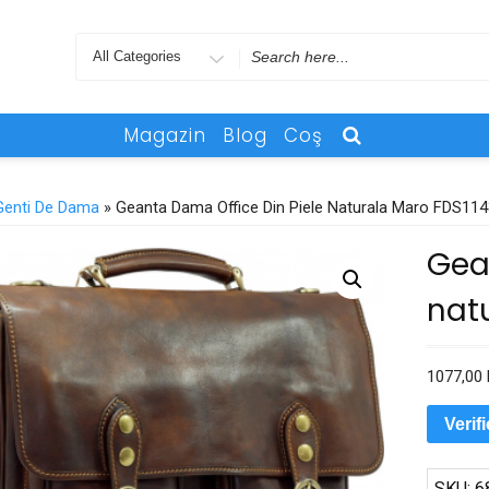
Search
for
Magazin
Blog
Coş
Genti De Dama
» Geanta Dama Office Din Piele Naturala Maro FDS11
Gea
nat
1077,00
Verif
SKU:
6