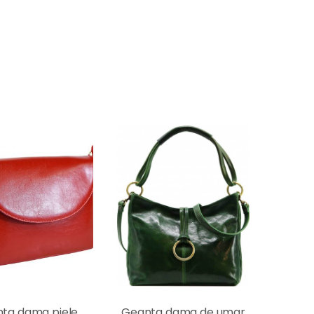
ta dama piele
Geanta dama de umar