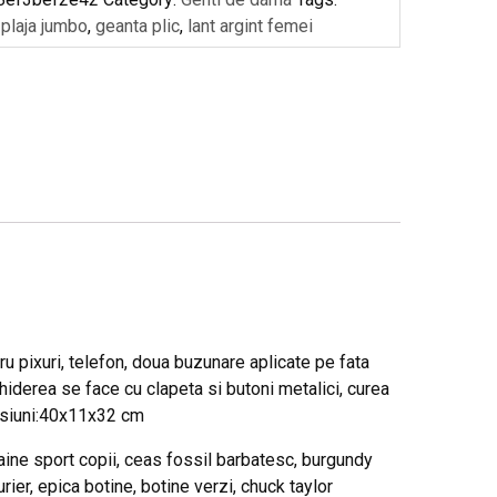
 plaja jumbo
,
geanta plic
,
lant argint femei
ru pixuri, telefon, doua buzunare aplicate pe fata
chiderea se face cu clapeta si butoni metalici, curea
mensiuni:40x11x32 cm
 haine sport copii, ceas fossil barbatesc, burgundy
rier, epica botine, botine verzi, chuck taylor