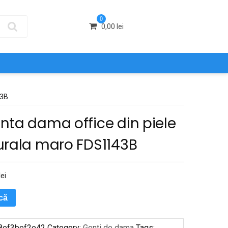
0
0,00
lei
43B
nta dama office din piele
urala maro FDS1143B
lei
ică
8ef3bef2e42
Category:
Genti de dama
Tags: