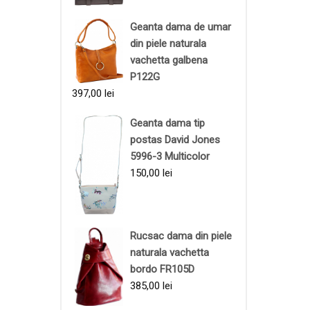
Geanta dama de umar
din piele naturala
vachetta galbena
P122G
397,00
lei
Geanta dama tip
postas David Jones
5996-3 Multicolor
150,00
lei
Rucsac dama din piele
naturala vachetta
bordo FR105D
385,00
lei