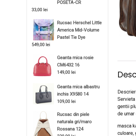
POSETA-CR
33,00
lei
Rucsac Herschel Little
America Mid-Volume
Pastel Tie Dye
549,00
lei
Geanta mica rosie
CM6432 16
Desc
149,00
lei
Geanta mica albastru
Descrier
inchis X9580 14
Servieta
109,00
lei
gentii pl
de umar 
Rucsac din piele
naturala gri/maro
masca kar
Rossana 124
culoare, 