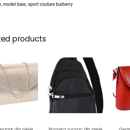
, model baie, sport couture burberry
ted products
legant din piele
Borseta rucsac din piele
Gean