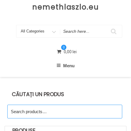
Skip
nemethlaszlo.eu
to
content
Search
for
0
0,00
lei
Menu
CĂUTAȚI UN PRODUS
Search
for:
PRODUSE