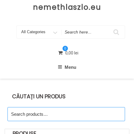
Skip
nemethlaszlo.eu
to
content
Search
for
0
0,00
lei
Menu
CĂUTAȚI UN PRODUS
Search
for:
PRODUSE