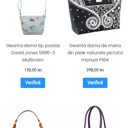
Geanta dama tip postas
Geanta dama de mana
David Jones 5996-3
din piele naturala pictata
Multicolor
manual P164
150,00
lei
398,00
lei
Verifică
Verifică