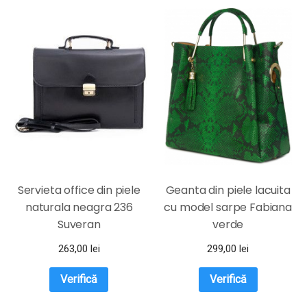
Servieta office din piele
Geanta din piele lacuita
naturala neagra 236
cu model sarpe Fabiana
Suveran
verde
263,00
lei
299,00
lei
Verifică
Verifică