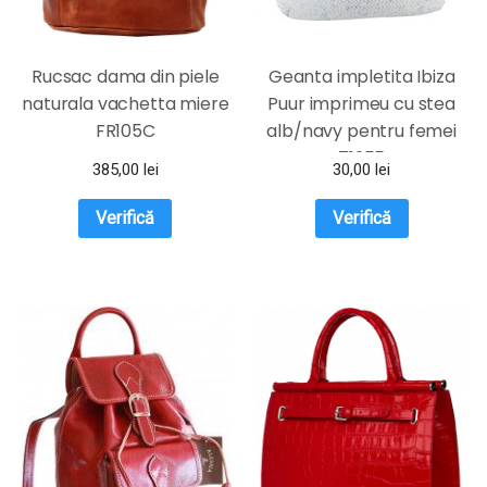
Rucsac dama din piele
Geanta impletita Ibiza
naturala vachetta miere
Puur imprimeu cu stea
FR105C
alb/navy pentru femei
71255
385,00
lei
30,00
lei
Verifică
Verifică