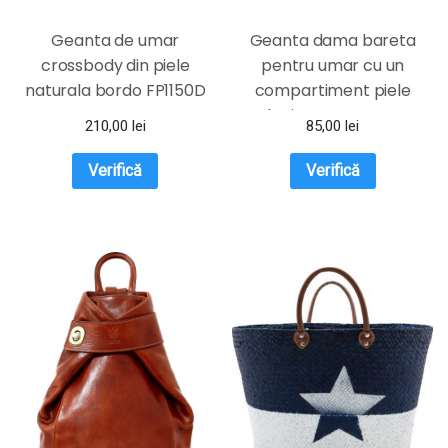
Geanta de umar
Geanta dama bareta
crossbody din piele
pentru umar cu un
naturala bordo FP1150D
compartiment piele
ecologica rosu EFAYN.RO
210,00
lei
85,00
lei
Verifică
Verifică