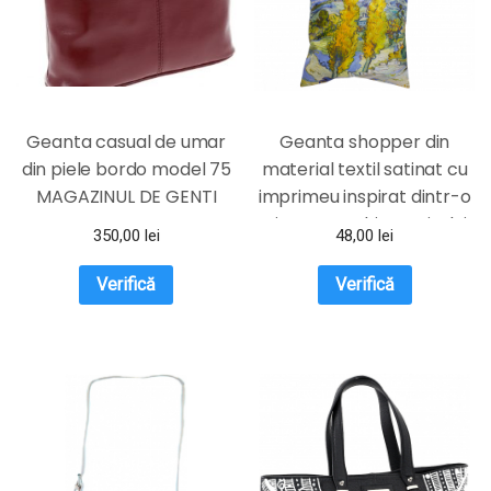
Geanta casual de umar
Geanta shopper din
din piele bordo model 75
material textil satinat cu
MAGAZINUL DE GENTI
imprimeu inspirat dintr-o
pictura cu chiparosi a lui
350,00
lei
48,00
lei
Van Gogh
Verifică
Verifică