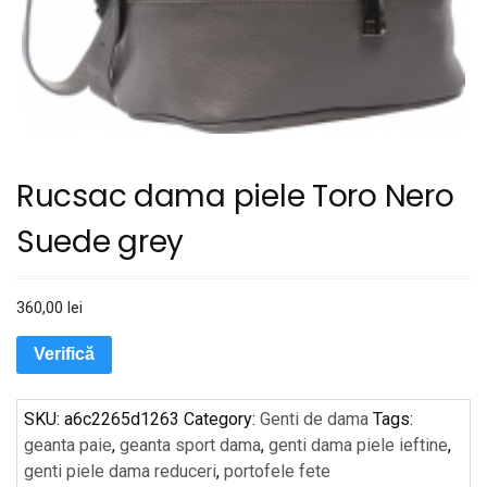
Rucsac dama piele Toro Nero
Suede grey
360,00
lei
Verifică
SKU:
a6c2265d1263
Category:
Genti de dama
Tags:
geanta paie
,
geanta sport dama
,
genti dama piele ieftine
,
genti piele dama reduceri
,
portofele fete