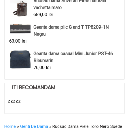
Rucsac dama Suveran Piele naturala
vachetta maro
689,00
lei
Geanta dama plic G and T TP8209-1N
Negru
63,00
lei
Geanta dama casual Mini Junior PST-46
Bleumarin
76,00
lei
ITI RECOMANDAM
zzzzz
Home
»
Genti De Dama
» Rucsac Dama Piele Toro Nero Suede