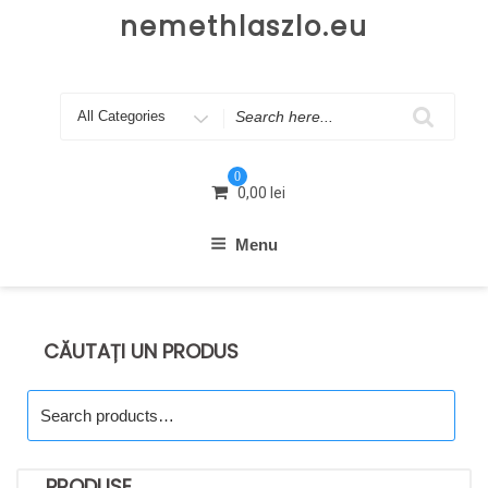
Skip
nemethlaszlo.eu
to
content
Search
for
0
0,00
lei
Menu
CĂUTAȚI UN PRODUS
Search
for:
PRODUSE