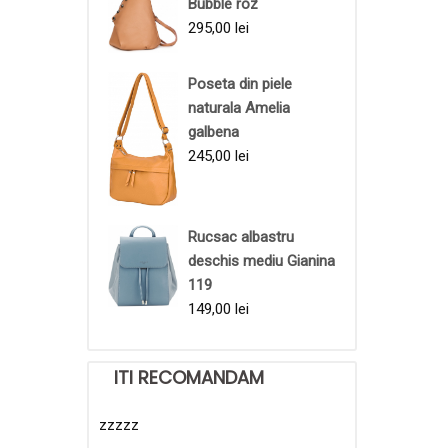
Bubble roz
295,00
lei
Poseta din piele
naturala Amelia
galbena
245,00
lei
Rucsac albastru
deschis mediu Gianina
119
149,00
lei
ITI RECOMANDAM
zzzzz