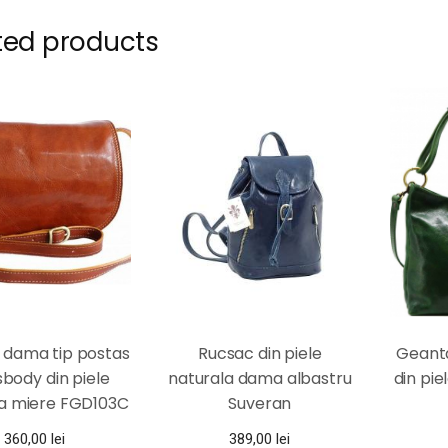
ted products
 dama tip postas
Rucsac din piele
Geant
body din piele
naturala dama albastru
din pie
la miere FGD103C
Suveran
360,00
lei
389,00
lei