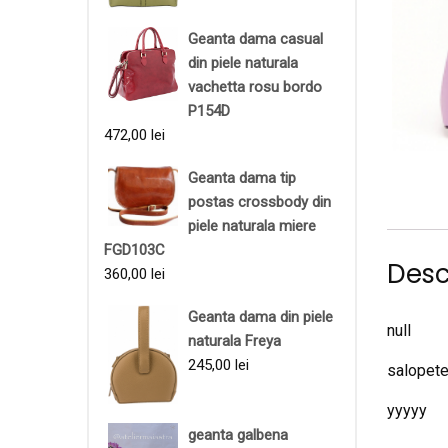
Geanta dama casual
din piele naturala
vachetta rosu bordo
P154D
472,00
lei
Geanta dama tip
postas crossbody din
piele naturala miere
FGD103C
Desc
360,00
lei
Geanta dama din piele
null
naturala Freya
245,00
lei
salopete
yyyyy
geanta galbena