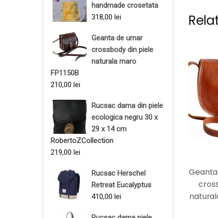
handmade crosetata
Rela
318,00
lei
Geanta de umar
crossbody din piele
naturala maro
FP1150B
210,00
lei
Rucsac dama din piele
ecologica negru 30 x
29 x 14 cm
RobertoZCollection
219,00
lei
Geanta
Rucsac Herschel
cross
Retreat Eucalyptus
natura
410,00
lei
Rucsac dama piele