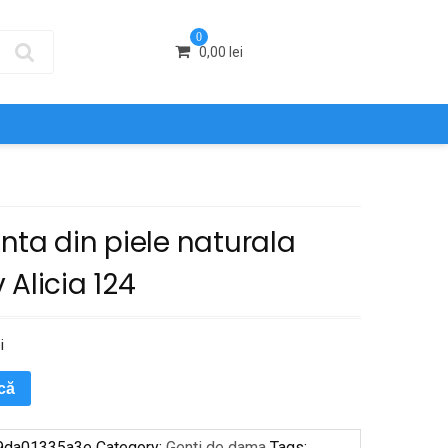
0
0,00
lei
ta din piele naturala
Alicia 124
i
ică
9da01335a3e
Category:
Genti de dama
Tags: