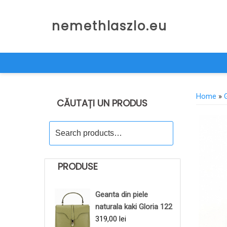
Skip
to
nemethlaszlo.eu
content
Home
»
CĂUTAȚI UN PRODUS
Search
for:
PRODUSE
Geanta din piele
naturala kaki Gloria 122
319,00
lei