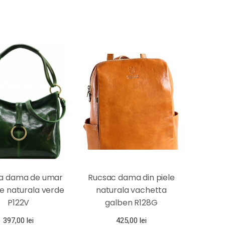
a dama de umar
Rucsac dama din piele
le naturala verde
naturala vachetta
P122V
galben R128G
397,00
lei
425,00
lei