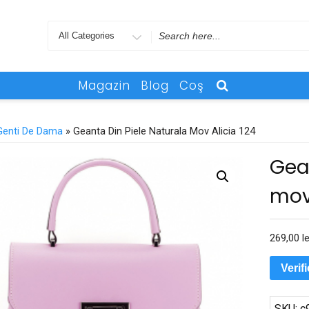
Search
for
Magazin
Blog
Coş
Genti De Dama
» Geanta Din Piele Naturala Mov Alicia 124
Gean
mov 
269,00
le
Verif
SKU:
c