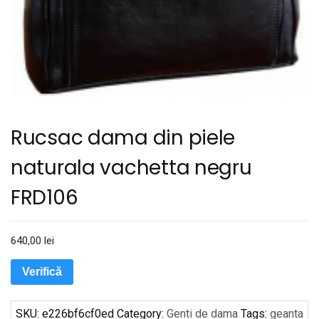
Rucsac dama din piele
naturala vachetta negru
FRD106
640,00
lei
Verifică
SKU:
e226bf6cf0ed
Category:
Genti de dama
Tags:
geanta