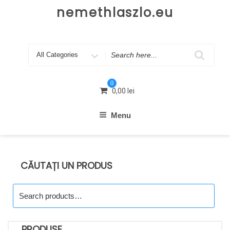
Skip
nemethlaszlo.eu
to
content
Search
for
0
0,00
lei
Menu
CĂUTAȚI UN PRODUS
Search
for:
PRODUSE