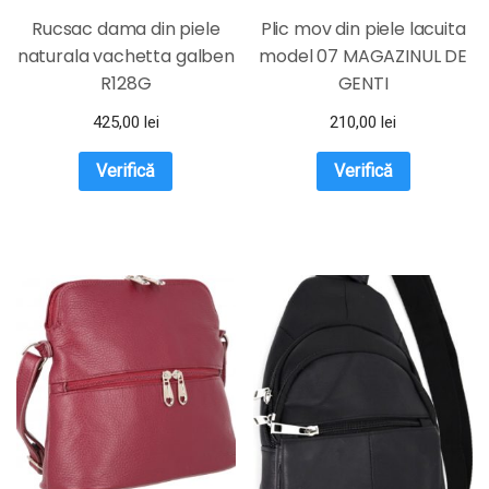
Rucsac dama din piele
Plic mov din piele lacuita
naturala vachetta galben
model 07 MAGAZINUL DE
R128G
GENTI
425,00
lei
210,00
lei
Verifică
Verifică