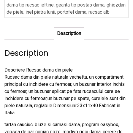
dama tip rucsac ieftine
,
geanta tip postas dama
,
ghiozdan
de piele
,
inel piatra lunii
,
portofel dama
,
rucsac alb
Description
Description
Descriere Rucsac dama din piele
Rucsac dama din piele naturala vachetta, un compartiment
principal cu inchidere cu fermoar, un buzunar interior inchis
cu fermoar, un buzunar aplicat pe fata rucsacului care se
inchidere cu fermoar,un buzunar pe spate, curelele sunt din
piele naturala, reglabile.Dimensiuni:33x11x40.Fabricat in
Italia.
tartan cauciuc, bluze si camasi dama, program easybox,
vopsea de par coniac poze, modivo geci dama, cerere de