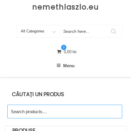
Skip
nemethlaszlo.eu
to
content
Search
for
0
0,00
lei
Menu
CĂUTAȚI UN PRODUS
Search
for:
PRODUSE