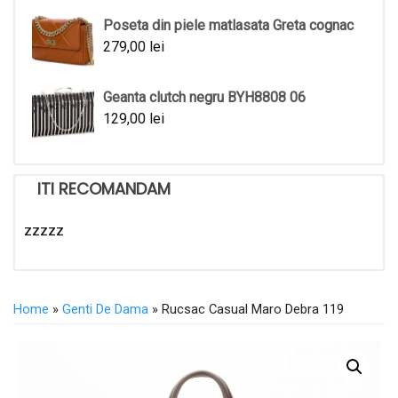
Poseta din piele matlasata Greta cognac
279,00
lei
Geanta clutch negru BYH8808 06
129,00
lei
ITI RECOMANDAM
zzzzz
Home
»
Genti De Dama
» Rucsac Casual Maro Debra 119