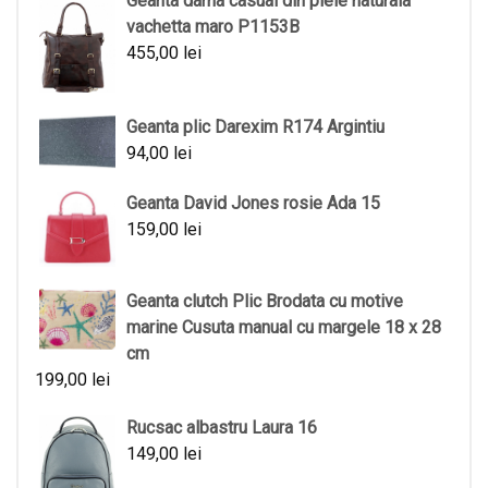
Geanta dama casual din piele naturala
vachetta maro P1153B
455,00
lei
Geanta plic Darexim R174 Argintiu
94,00
lei
Geanta David Jones rosie Ada 15
159,00
lei
Geanta clutch Plic Brodata cu motive
marine Cusuta manual cu margele 18 x 28
cm
199,00
lei
Rucsac albastru Laura 16
149,00
lei