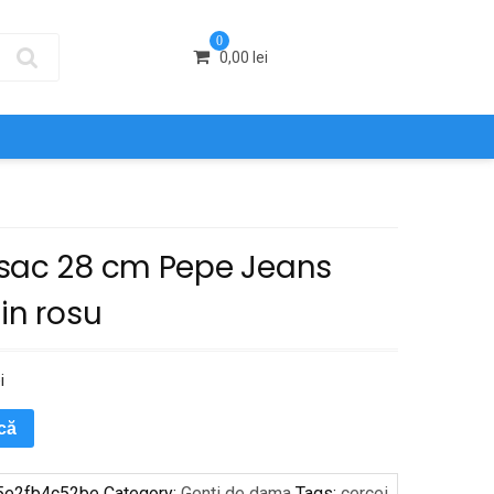
0
0,00
lei
sac 28 cm Pepe Jeans
in rosu
i
ică
5e2fb4c52be
Category:
Genti de dama
Tags:
cercei