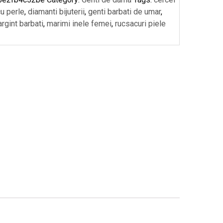
cu perle
,
diamanti bijuterii
,
genti barbati de umar
,
 argint barbati
,
marimi inele femei
,
rucsacuri piele