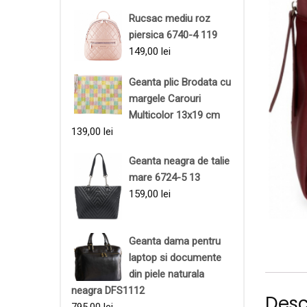
Rucsac mediu roz
piersica 6740-4 119
149,00
lei
Geanta plic Brodata cu
margele Carouri
Multicolor 13x19 cm
139,00
lei
Geanta neagra de talie
mare 6724-5 13
159,00
lei
Geanta dama pentru
laptop si documente
din piele naturala
neagra DFS1112
Desc