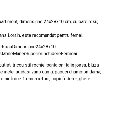
partiment, dimensiune 24x28x10 cm, culoare rosu,
ans Lorain, este recomandat pentru femei.
oareRosuDimensiune24x28x10
tabileManerSuperiorInchidereFermoar
et, tricou stil rochie, pantaloni talie joasa, bluza
une inele, adidasi vans dama, papuci champion dama,
 air force 1 dama ieftini, copii federer, ghete