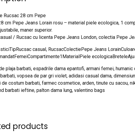
re Rucsac 28 cm Pepe
8 cm Pepe Jeans Lorain rosu – material piele ecologica, 1 com
justabile, maner superior.
asual / Rucsac cu licenta Pepe Jeans London, colectia Pepe Je
risticiTipRucsac casual, RucsacColectiePepe Jeans LorainCul
andatFemeiCompartimente1MaterialPiele ecologicaBreteleAjus
 plaja barbati, espadrile dama epantofi, armani femei, humanic outl
 barbati, vopsea de par gri violet, adidasi casual dama, dimensi
 de costum barbati, farmec cosmetice, arden, tinute cu sacou, nike
nd barbati ieftine, palton dama lung, valentino bags
ted products