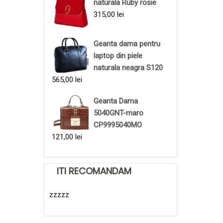
naturala Ruby rosie
315,00
lei
Geanta dama pentru
laptop din piele
naturala neagra S120
565,00
lei
Geanta Dama
5040GNT-maro
CP9995040MO
121,00
lei
ITI RECOMANDAM
zzzzz