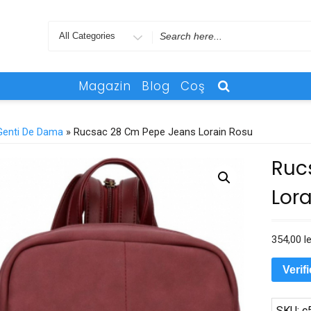
Search
for
Magazin
Blog
Coş
Genti De Dama
» Rucsac 28 Cm Pepe Jeans Lorain Rosu
Ruc
Lora
354,00
le
Verif
SKU:
c