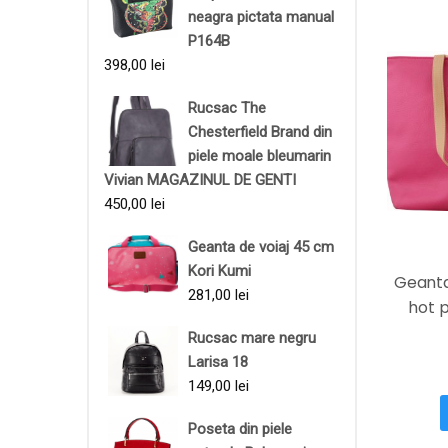
neagra pictata manual
P164B
398,00
lei
Rucsac The
Chesterfield Brand din
piele moale bleumarin
Vivian MAGAZINUL DE GENTI
450,00
lei
Geanta de voiaj 45 cm
Kori Kumi
Geant
281,00
lei
hot p
Rucsac mare negru
Larisa 18
149,00
lei
Poseta din piele