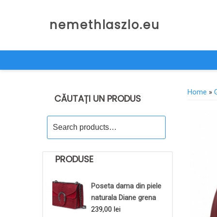
Skip
to
nemethlaszlo.eu
content
Home
»
CĂUTAȚI UN PRODUS
Search
for:
PRODUSE
Poseta dama din piele
naturala Diane grena
239,00
lei