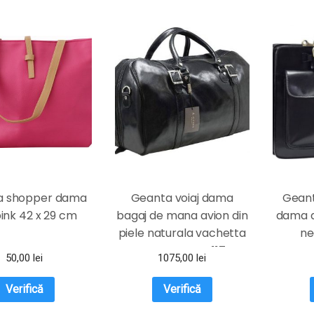
a shopper dama
Geanta voiaj dama
Geant
ink 42 x 29 cm
bagaj de mana avion din
dama d
piele naturala vachetta
ne
neagra FGVD117
50,00
lei
1075,00
lei
Verifică
Verifică