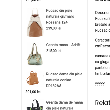
795,00
lei
Rucsac din piele
Descrie
naturala gri/maro
Rucsac 2
Rossana 124
bretele a
239,00
lei
Rucsac c
Caracte
Geanta mana - Adrift
cmRecom
215,00
lei
camasa de
cu gluga
pantaloni
timberla
Rucsac dama din piele
naturala coniac
yyyyy
DR132AA
301,00
lei
Rela
Geanta dama de mana
din piele naturala