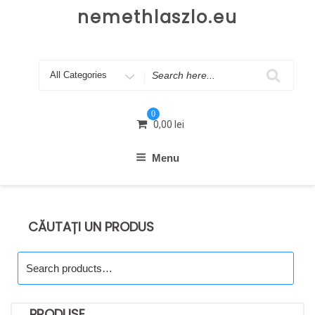
Skip
nemethlaszlo.eu
to
content
Search
for
0
0,00
lei
Menu
CĂUTAȚI UN PRODUS
Search
for:
PRODUSE