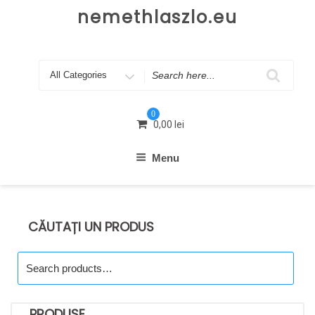
Skip
nemethlaszlo.eu
to
content
Search
for
0
0,00
lei
Menu
CĂUTAȚI UN PRODUS
Search
for:
PRODUSE