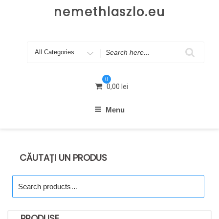
Skip
nemethlaszlo.eu
to
content
Search
for
0
0,00
lei
Menu
CĂUTAȚI UN PRODUS
Search
for:
PRODUSE