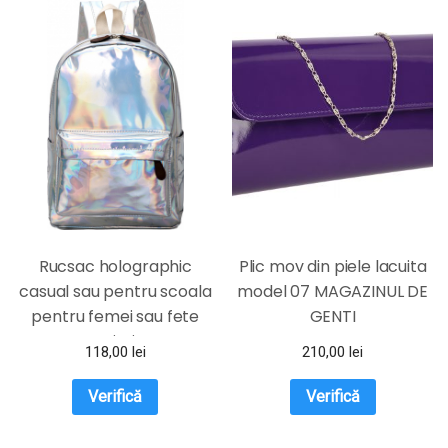
Rucsac holographic
Plic mov din piele lacuita
casual sau pentru scoala
model 07 MAGAZINUL DE
pentru femei sau fete
GENTI
argintiu
118,00
lei
210,00
lei
Verifică
Verifică