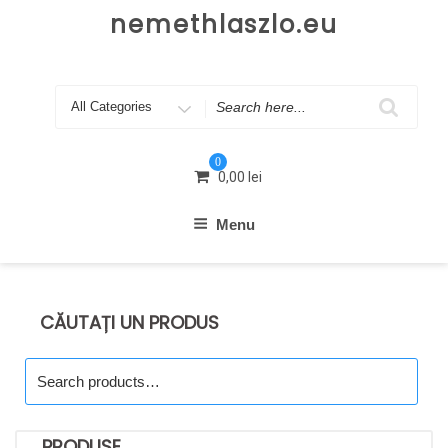
Skip
nemethlaszlo.eu
to
content
Search
for
0
0,00
lei
Menu
CĂUTAȚI UN PRODUS
Search
for:
PRODUSE