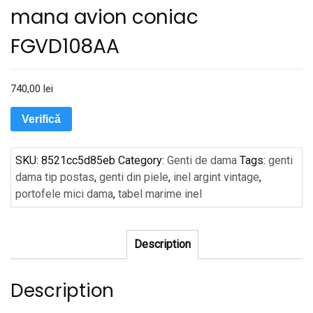
mana avion coniac
FGVD108AA
740,00
lei
Verifică
SKU:
8521cc5d85eb
Category:
Genti de dama
Tags:
genti
dama tip postas
,
genti din piele
,
inel argint vintage
,
portofele mici dama
,
tabel marime inel
Description
Description