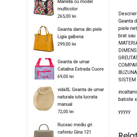
Mariella cu model
multicolor
Descrier
265,00
lei
Geanta d
piele ne
Geanta dama din piele
brat sau
Ligia galbena
MATERIAL
299,00
lei
DIMENSIU
GREUTAT
Geanta de umar
COMPART
Catalina Estrada Cuore
BUZUNARE
69,00
lei
SISTEM D
vidaXL Geanta de umar
incaltami
naturala iuta lucrata
batiste x
manual
yyyyy
72,00
lei
Rucsac mediu gri
cafeniu Gina 121
Rela