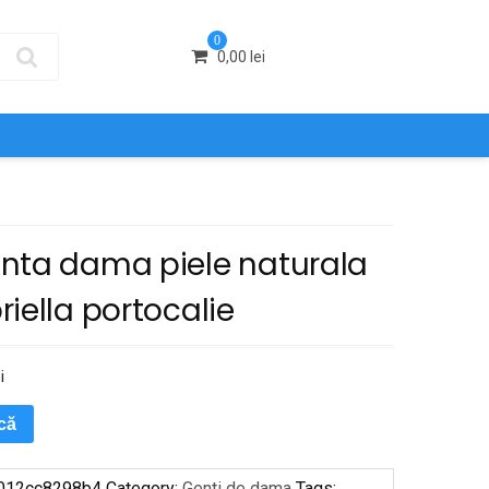
0
0,00
lei
nta dama piele naturala
iella portocalie
i
ică
012cc8298b4
Category:
Genti de dama
Tags: