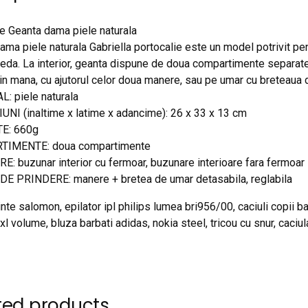
e Geanta dama piele naturala
ama piele naturala Gabriella portocalie este un model potrivit pen
teda. La interior, geanta dispune de doua compartimente separate
 in mana, cu ajutorul celor doua manere, sau pe umar cu breteaua 
: piele naturala
NI (inaltime x latime x adancime): 26 x 33 x 13 cm
E: 660g
IMENTE: doua compartimente
: buzunar interior cu fermoar, buzunare interioare fara fermoar
E PRINDERE: manere + bretea de umar detasabila, reglabila
nte salomon, epilator ipl philips lumea bri956/00, caciuli copii bai
xl volume, bluza barbati adidas, nokia steel, tricou cu snur, caciu
ted products