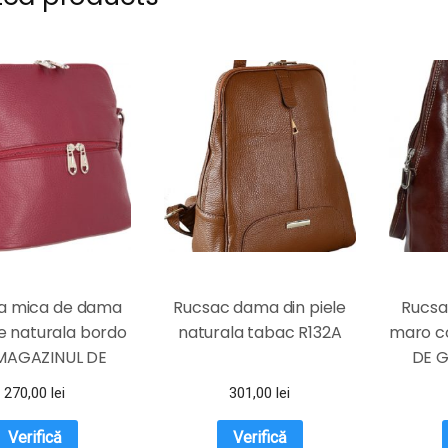
a mica de dama
Rucsac dama din piele
Rucsa
le naturala bordo
naturala tabac R132A
maro c
MAGAZINUL DE
DE G
GENTI
270,00
lei
301,00
lei
Verifică
Verifică