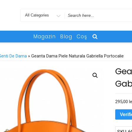
Search
for
Magazin
Blog
Coş
Genti De Dama
» Geanta Dama Piele Naturala Gabriella Portocalie
Gea
Gabr
295,00
le
Verif
SKU:
6