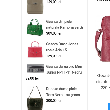
149,00
lei
Geanta din piele
naturala Ramona verde
309,00
lei
Geanta David Jones
rosie Ada 15
159,00
lei
Geanta dama plic Mini
Junior PP11-11 Negru
Geant
82,00
lei
din pie
239 
Rucsac dama piele
Toro Nero Lou green
300,00
lei