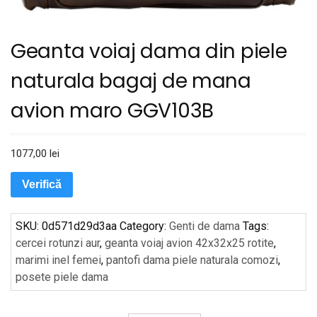
Geanta voiaj dama din piele
naturala bagaj de mana
avion maro GGV103B
1077,00
lei
Verifică
SKU:
0d571d29d3aa
Category:
Genti de dama
Tags:
cercei rotunzi aur
,
geanta voiaj avion 42x32x25 rotite
,
marimi inel femei
,
pantofi dama piele naturala comozi
,
posete piele dama