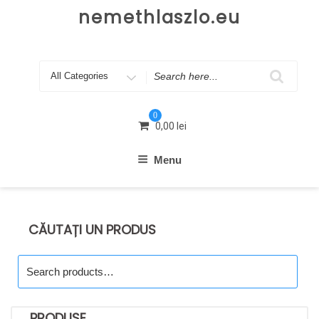
Skip
nemethlaszlo.eu
to
content
Search
for
0
0,00
lei
Menu
CĂUTAȚI UN PRODUS
Search
for:
PRODUSE