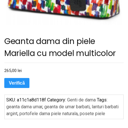
Geanta dama din piele
Mariella cu model multicolor
265,00
lei
Verifică
SKU:
a11c1a8d118f
Category:
Genti de dama
Tags:
geanta dama umar
,
geanta de umar barbati
,
lanturi barbati
argint
,
portofele dama piele naturala
,
posete piele