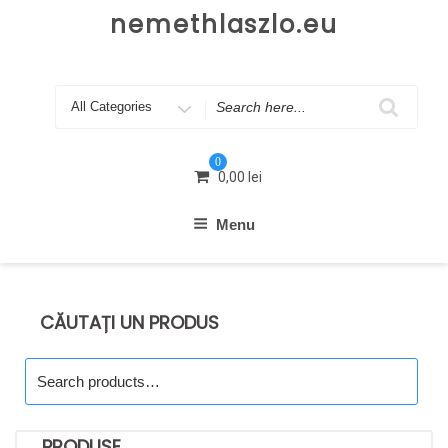
Skip
nemethlaszlo.eu
to
content
Search
for
0
0,00
lei
Menu
CĂUTAȚI UN PRODUS
Search
for:
PRODUSE