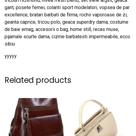
tricouri richmond, nivea fresh blend, set inele argint, geaca
gant, posete femei, colanti sport modelatori, vopsea de par
excellence, bratari barbati de firma, rochii vaporoase de zi,
geanta caprice, tricou polo, geaca superdry dama, costume
de baie emag, accesorii o bag, home still, recas muse,
pijamale scurte dama, cizme barbatesti impermeabile, ecco
sibiu
yyyyy
Related products