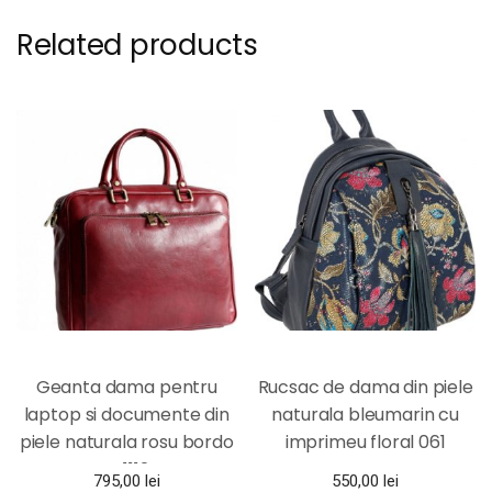
Related products
Geanta dama pentru
Rucsac de dama din piele
laptop si documente din
naturala bleumarin cu
piele naturala rosu bordo
imprimeu floral 061
DFS1112D
MAGAZINUL DE GENTI
795,00
lei
550,00
lei