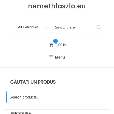
Skip
nemethlaszlo.eu
to
content
Search
for
0
0,00
lei
Menu
CĂUTAȚI UN PRODUS
Search
for:
PRODUSE