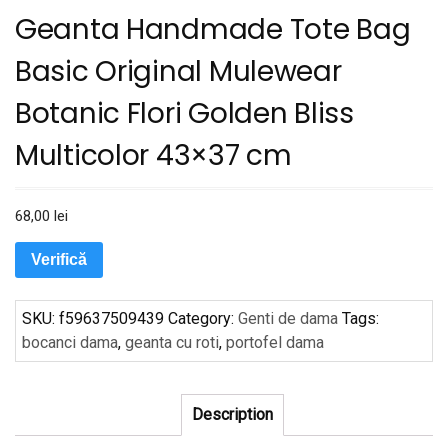
Geanta Handmade Tote Bag
Basic Original Mulewear
Botanic Flori Golden Bliss
Multicolor 43×37 cm
68,00
lei
Verifică
SKU:
f59637509439
Category:
Genti de dama
Tags:
bocanci dama
,
geanta cu roti
,
portofel dama
Description