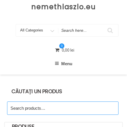
Skip
nemethlaszlo.eu
to
content
Search
for
0
0,00
lei
Menu
CĂUTAȚI UN PRODUS
Search
for:
PRODUSE