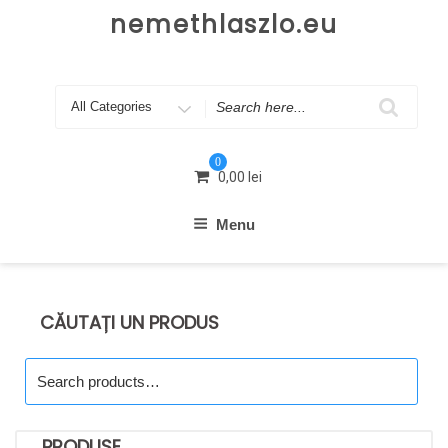
Skip
nemethlaszlo.eu
to
content
Search
for
0
0,00
lei
Menu
CĂUTAȚI UN PRODUS
Search
for:
PRODUSE