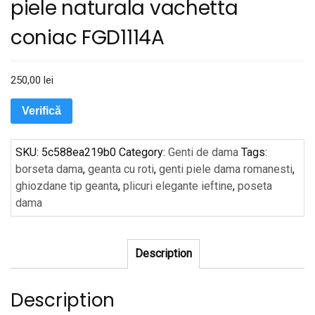
piele naturala vachetta
coniac FGD1114A
250,00
lei
Verifică
SKU:
5c588ea219b0
Category:
Genti de dama
Tags:
borseta dama
,
geanta cu roti
,
genti piele dama romanesti
,
ghiozdane tip geanta
,
plicuri elegante ieftine
,
poseta
dama
Description
Description