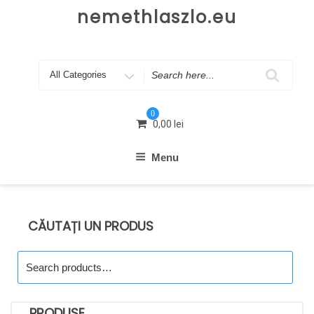
Skip
nemethlaszlo.eu
to
content
Search
for
0
0,00
lei
Menu
CĂUTAȚI UN PRODUS
Search
for:
PRODUSE