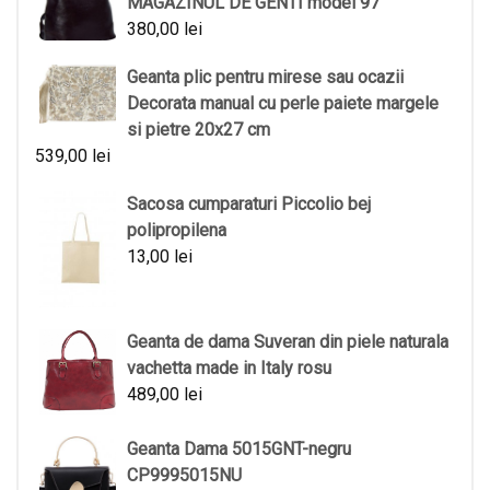
MAGAZINUL DE GENTI model 97
380,00
lei
Geanta plic pentru mirese sau ocazii
Decorata manual cu perle paiete margele
si pietre 20x27 cm
539,00
lei
Sacosa cumparaturi Piccolio bej
polipropilena
13,00
lei
Geanta de dama Suveran din piele naturala
vachetta made in Italy rosu
489,00
lei
Geanta Dama 5015GNT-negru
CP9995015NU