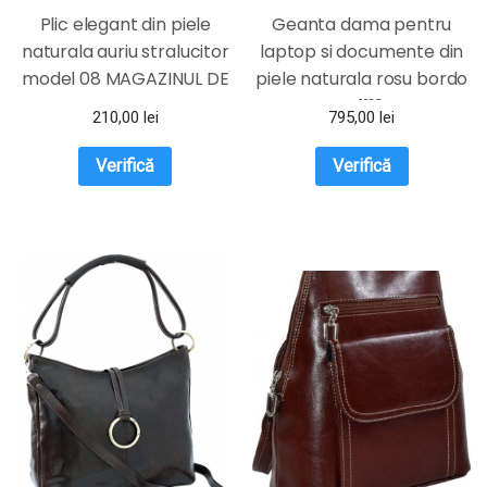
Plic elegant din piele
Geanta dama pentru
naturala auriu stralucitor
laptop si documente din
model 08 MAGAZINUL DE
piele naturala rosu bordo
GENTI
DFS1112D
210,00
lei
795,00
lei
Verifică
Verifică