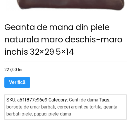
Geanta de mana din piele
naturala maro deschis-maro
inchis 32×29 5×14
227,00
lei
Verifică
SKU:
a51f877c96e9
Category:
Genti de dama
Tags:
borsete de umar barbati
,
cercei argint cu tortita
,
geanta
barbati piele
,
papuci piele dama