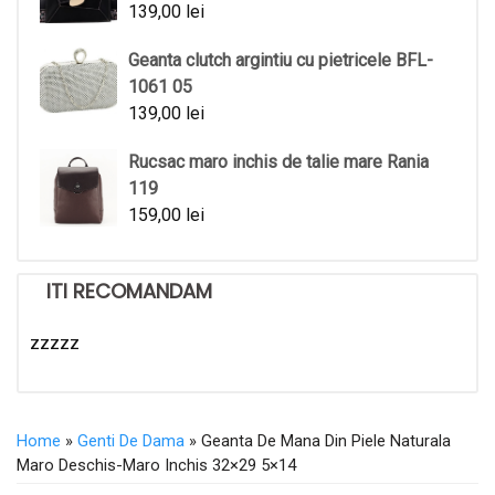
139,00
lei
Geanta clutch argintiu cu pietricele BFL-
1061 05
139,00
lei
Rucsac maro inchis de talie mare Rania
119
159,00
lei
ITI RECOMANDAM
zzzzz
Home
»
Genti De Dama
» Geanta De Mana Din Piele Naturala
Maro Deschis-Maro Inchis 32×29 5×14