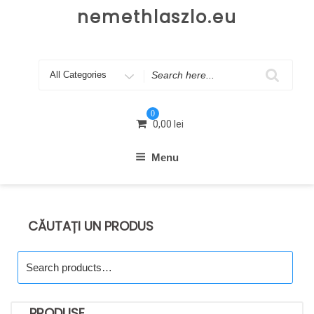
Skip
nemethlaszlo.eu
to
content
Search
for
0
0,00
lei
Menu
CĂUTAȚI UN PRODUS
Search
for:
PRODUSE