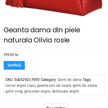
Geanta dama din piele
naturala Olivia rosie
299,00
lei
Verifică
SKU:
5cb5292c7693
Category:
Genti de dama
Tags:
cercei argint copii
,
geanta plic de seara
,
genti de seara
,
genti voiaj
,
ghiozdan negre
,
lantisoare argint