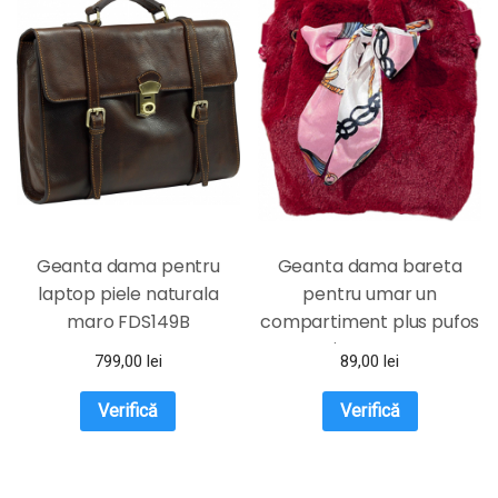
Geanta dama pentru
Geanta dama bareta
laptop piele naturala
pentru umar un
maro FDS149B
compartiment plus pufos
rosie EFAYN.RO
799,00
lei
89,00
lei
Verifică
Verifică