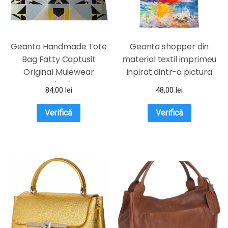
Geanta Handmade Tote
Geanta shopper din
Bag Fatty Captusit
material textil imprimeu
Original Mulewear
inpirat dintr-o pictura
Geometric Abstract
moderna
84,00
lei
48,00
lei
Patrate Color
Stroboscop Stroboscope
Verifică
Verifică
Madness Multicolor
37×45