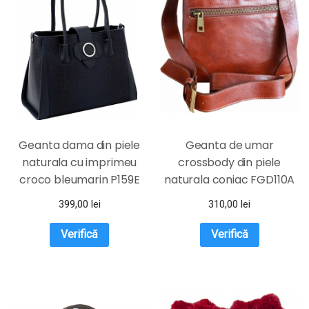
Geanta dama din piele
Geanta de umar
naturala cu imprimeu
crossbody din piele
croco bleumarin P159E
naturala coniac FGD110A
399,00
lei
310,00
lei
Verifică
Verifică