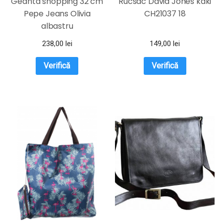
Geanta shopping 32 cm
Rucsac David Jones kaki
Pepe Jeans Olivia
CH21037 18
albastru
238,00
lei
149,00
lei
Verifică
Verifică