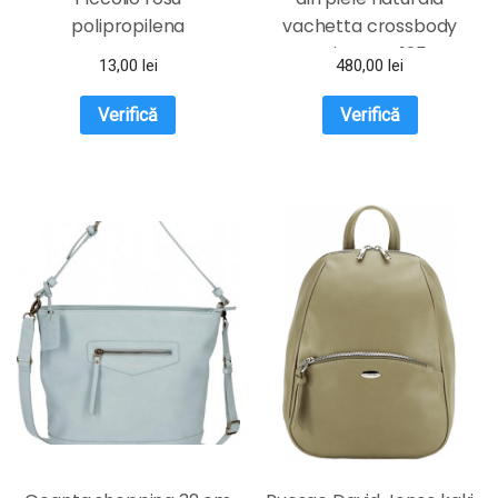
polipropilena
vachetta crossbody
coniac FGD125A
13,00
lei
480,00
lei
Verifică
Verifică