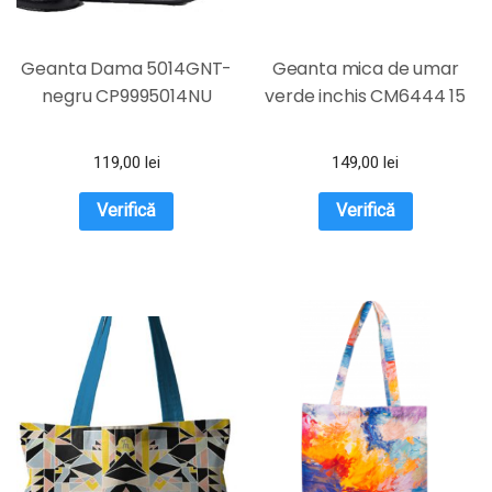
Geanta Dama 5014GNT-
Geanta mica de umar
negru CP9995014NU
verde inchis CM6444 15
119,00
lei
149,00
lei
Verifică
Verifică