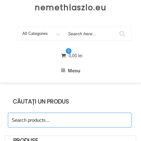
Skip
nemethlaszlo.eu
to
content
Search
for
0
0,00
lei
Menu
CĂUTAȚI UN PRODUS
Search
for:
PRODUSE