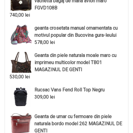
vachetta bagaj de mana avion maro
FGVD108B
740,00
lei
geanta crosetata manual ornamentata cu
motivul popular din Bucovina gura-leului
578,00
lei
Geanta din piele naturala moale maro cu
imprimeu multicolor model TB01
MAGAZINUL DE GENTI
530,00
lei
Rucsac Vans Fend Roll Top Negru
309,00
lei
Geanta de umar cu fermoare din piele
naturala bordo model 262 MAGAZINUL DE
GENTI