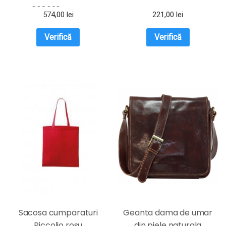
668626A rosu
574,00
lei
221,00
lei
Verifică
Verifică
Sacosa cumparaturi
Geanta dama de umar
Piccolio rosu
din piele naturala