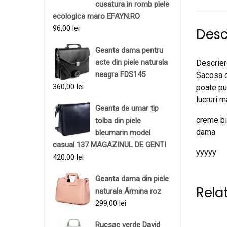
cusatura in romb piele
ecologica maro EFAYN.RO
96,00
lei
Desc
Geanta dama pentru
acte din piele naturala
Descrier
neagra FDS145
Sacosa d
360,00
lei
poate pu
lucruri 
Geanta de umar tip
creme bi
tolba din piele
dama
bleumarin model
casual 137 MAGAZINUL DE GENTI
yyyyy
420,00
lei
Geanta dama din piele
Rela
naturala Armina roz
299,00
lei
Rucsac verde David