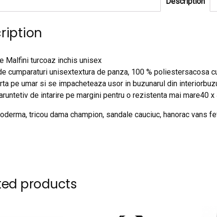
Description
ription
e Malfini turcoaz inchis unisex
e cumparaturi unisextextura de panza, 100 % poliestersacosa cu
rta pe umar si se impacheteaza usor in buzunarul din interiorbuzun
maruntetiv de intarire pe margini pentru o rezistenta mai mare40
oderma, tricou dama champion, sandale cauciuc, hanorac vans fe
ted products