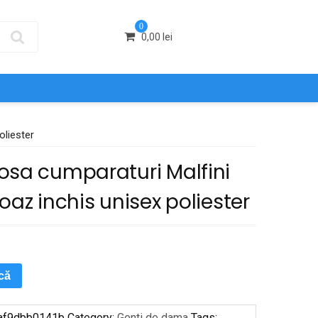
0
0,00
lei
oliester
osa cumparaturi Malfini
oaz inchis unisex poliester
ică
af9dbb0141b
Category:
Genti de dama
Tags: