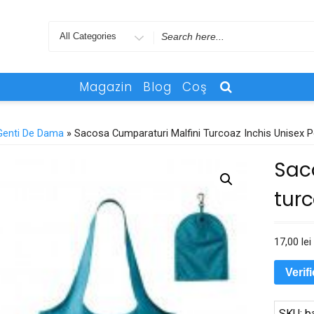
Search
for
Magazin
Blog
Coş
Genti De Dama
» Sacosa Cumparaturi Malfini Turcoaz Inchis Unisex P
Sac
turc
17,00
lei
Verif
SKU:
b