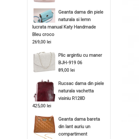
Geanta dama din piele
naturala si lemn
lucrata manual Katy Handmade
Bleu croco
269,00
lei
Plic argintiu cu maner
BJH-919 06
89,00
lei
Rucsac dama din piele
naturala vachetta
visiniu R128D
425,00
lei
Geanta dama bareta
din lant auriu un
compartiment