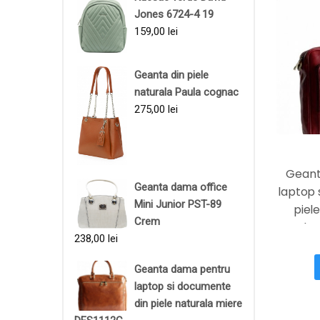
Jones 6724-4 19
159,00
lei
Geanta din piele
naturala Paula cognac
275,00
lei
Geant
Geanta dama office
laptop 
Mini Junior PST-89
piel
Crem
bo
238,00
lei
Geanta dama pentru
laptop si documente
din piele naturala miere