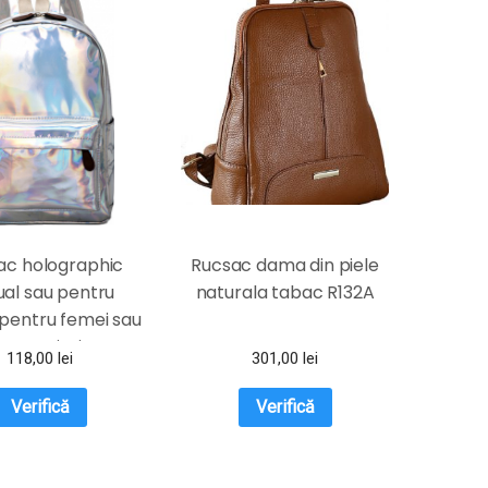
ac holographic
Rucsac dama din piele
ual sau pentru
naturala tabac R132A
 pentru femei sau
ete argintiu
118,00
lei
301,00
lei
Verifică
Verifică