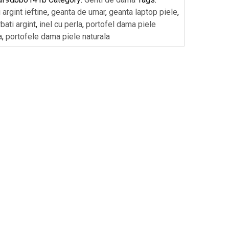
i argint ieftine
,
geanta de umar
,
geanta laptop piele
,
rbati argint
,
inel cu perla
,
portofel dama piele
a
,
portofele dama piele naturala