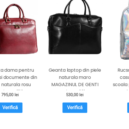
a dama pentru
Geanta laptop din piele
Rucs
si documente din
naturala maro
cas
e naturala rosu
MAGAZINUL DE GENTI
scoala
rdo DFS1112D
dama 031
f
795,00
lei
530,00
lei
Verifică
Verifică