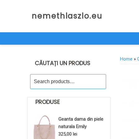
Skip
to
nemethlaszlo.eu
content
Home
»
CĂUTAȚI UN PRODUS
Search
for:
PRODUSE
Geanta dama din piele
naturala Emily
325,00
lei