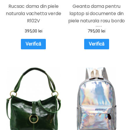
Rucsac dama din piele
Geanta dama pentru
naturala vachetta verde
laptop si documente din
R102V
piele naturala rosu bordo
DFS1112D
395,00
lei
795,00
lei
Verifică
Verifică