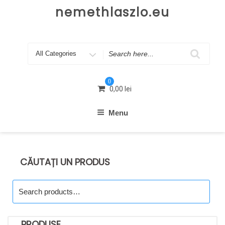
Skip
nemethlaszlo.eu
to
content
Search
for
0
0,00
lei
Menu
CĂUTAȚI UN PRODUS
Search
for:
PRODUSE