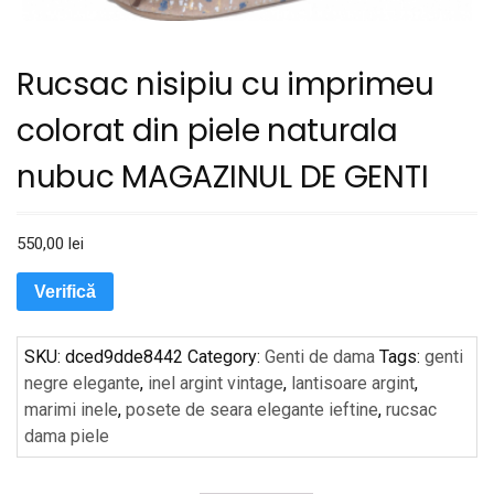
Rucsac nisipiu cu imprimeu
colorat din piele naturala
nubuc MAGAZINUL DE GENTI
550,00
lei
Verifică
SKU:
dced9dde8442
Category:
Genti de dama
Tags:
genti
negre elegante
,
inel argint vintage
,
lantisoare argint
,
marimi inele
,
posete de seara elegante ieftine
,
rucsac
dama piele