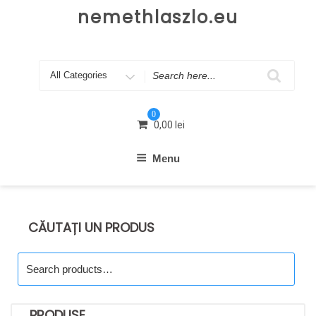
Skip
nemethlaszlo.eu
to
content
Search
for
0
0,00
lei
Menu
CĂUTAȚI UN PRODUS
Search
for:
PRODUSE