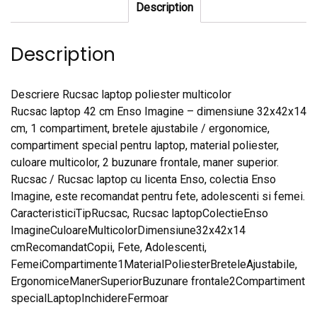
Description
Description
Descriere Rucsac laptop poliester multicolor
Rucsac laptop 42 cm Enso Imagine – dimensiune 32x42x14
cm, 1 compartiment, bretele ajustabile / ergonomice,
compartiment special pentru laptop, material poliester,
culoare multicolor, 2 buzunare frontale, maner superior.
Rucsac / Rucsac laptop cu licenta Enso, colectia Enso
Imagine, este recomandat pentru fete, adolescenti si femei.
CaracteristiciTipRucsac, Rucsac laptopColectieEnso
ImagineCuloareMulticolorDimensiune32x42x14
cmRecomandatCopii, Fete, Adolescenti,
FemeiCompartimente1MaterialPoliesterBreteleAjustabile,
ErgonomiceManerSuperiorBuzunare frontale2Compartiment
specialLaptopInchidereFermoar