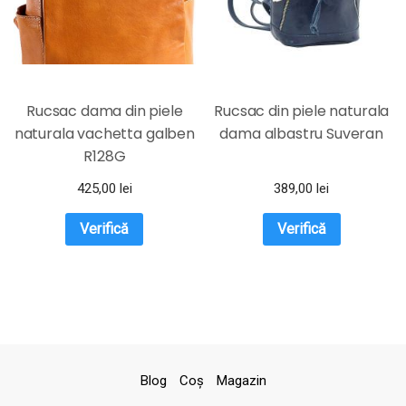
Rucsac dama din piele
Rucsac din piele naturala
naturala vachetta galben
dama albastru Suveran
R128G
425,00
lei
389,00
lei
Verifică
Verifică
Blog
Coş
Magazin