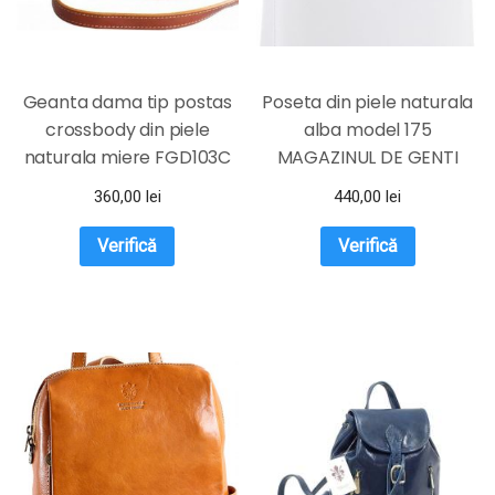
Geanta dama tip postas
Poseta din piele naturala
crossbody din piele
alba model 175
naturala miere FGD103C
MAGAZINUL DE GENTI
360,00
lei
440,00
lei
Verifică
Verifică