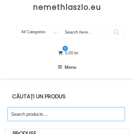
Skip
nemethlaszlo.eu
to
content
Search
for
0
0,00
lei
Menu
CĂUTAȚI UN PRODUS
Search
for:
PRODUSE