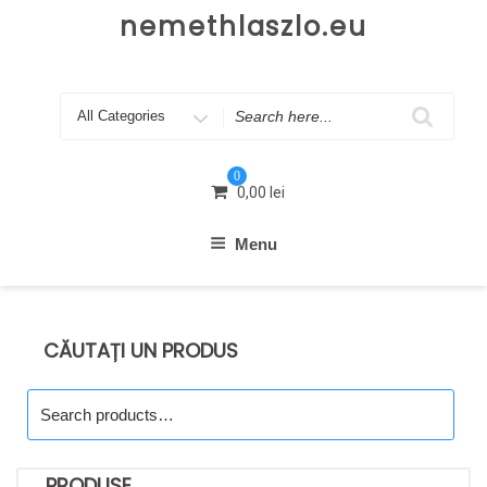
Skip
nemethlaszlo.eu
to
content
Search
for
0
0,00
lei
Menu
CĂUTAȚI UN PRODUS
Search
for:
PRODUSE