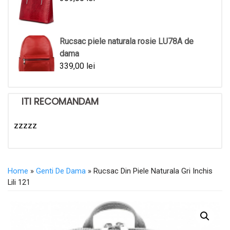
Rucsac piele naturala rosie LU78A de
dama
339,00
lei
ITI RECOMANDAM
zzzzz
Home
»
Genti De Dama
» Rucsac Din Piele Naturala Gri Inchis
Lili 121