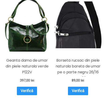
Geanta dama de umar
Borseta rucsac din piele
din piele naturala verde
naturala bareta de umar
P122V
pe o parte negru 26/16
Magrot 024
397,00
lei
89,00
lei
Verifică
Verifică