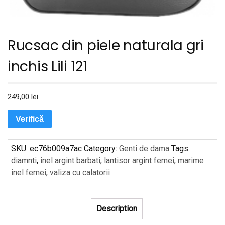
Rucsac din piele naturala gri
inchis Lili 121
249,00
lei
Verifică
SKU:
ec76b009a7ac
Category:
Genti de dama
Tags:
diamnti
,
inel argint barbati
,
lantisor argint femei
,
marime
inel femei
,
valiza cu calatorii
Description