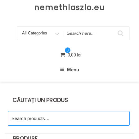
Skip
nemethlaszlo.eu
to
content
Search
for
0
0,00
lei
Menu
CĂUTAȚI UN PRODUS
Search
for:
PRODUSE