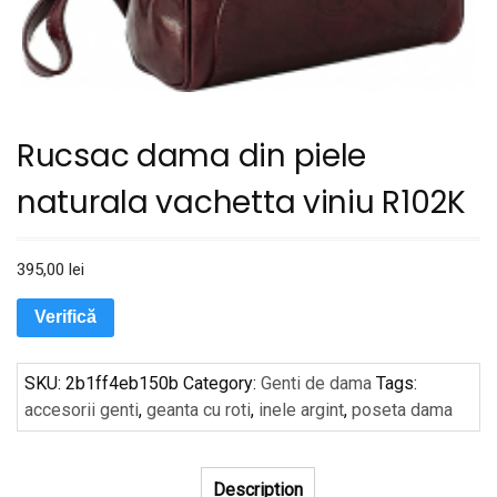
Rucsac dama din piele
naturala vachetta viniu R102K
395,00
lei
Verifică
SKU:
2b1ff4eb150b
Category:
Genti de dama
Tags:
accesorii genti
,
geanta cu roti
,
inele argint
,
poseta dama
Description