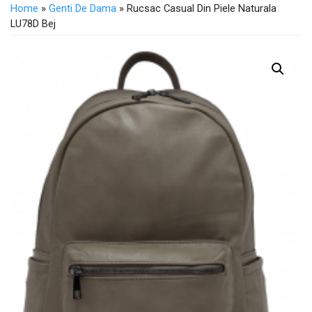
Home
»
Genti De Dama
» Rucsac Casual Din Piele Naturala
LU78D Bej