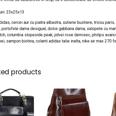
uni: 23x25x13
didas, cercei aur cu piatra albastra, sutiene bustiere, tricou paris,
, portofele dama desigual, dolce gabbana dama, salopete cu manec
ch, columbia slopeside peak, jidvei rose demisec, philips avance
mei, sampon biotina, colanti adidas talie inalta, nike air max 270 
ted products