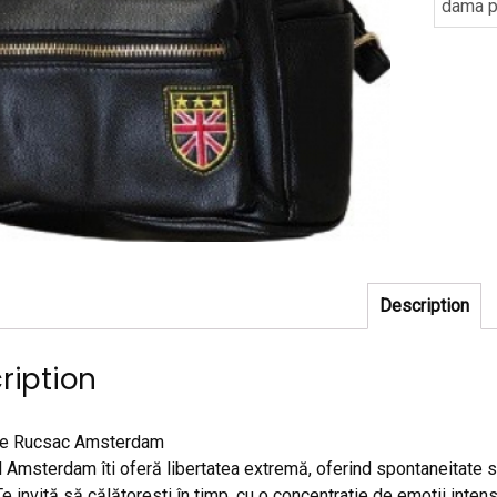
dama p
Description
ription
re Rucsac Amsterdam
 Amsterdam îti oferă libertatea extremă, oferind spontaneitate si 
Te invită să călătoresti în timp, cu o concentratie de emotii inte