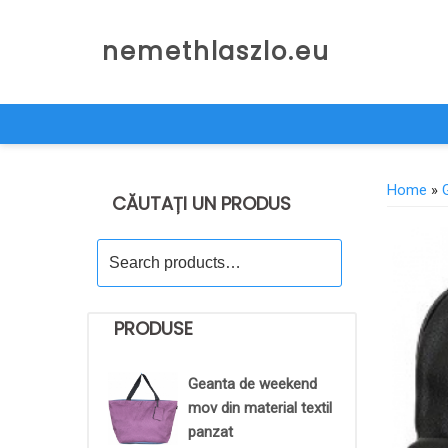
Skip
to
nemethlaszlo.eu
content
Home
»
CĂUTAȚI UN PRODUS
Search
for:
PRODUSE
Geanta de weekend
mov din material textil
panzat