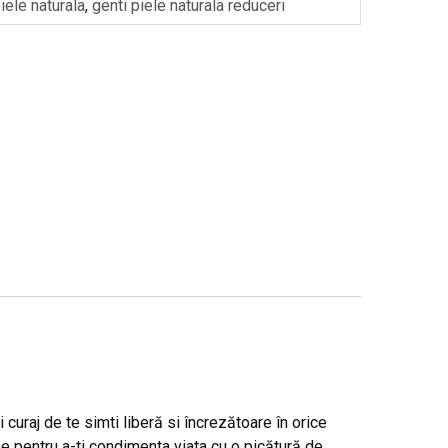
iele naturala
,
genti piele naturala reduceri
curaj de te simti liberă si încrezătoare în orice
nse pentru a-ti condimenta viata cu o picătură de