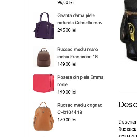
96,00
lei
Geanta dama piele
naturala Gabriella mov
295,00
lei
Rucsac mediu maro
inchis Francesca 18
149,00
lei
Poseta din piele Emma
rosie
199,00
lei
Desc
Rucsac mediu cognac
CH21044 18
159,00
lei
Descrie
Rucsacul
situatie.