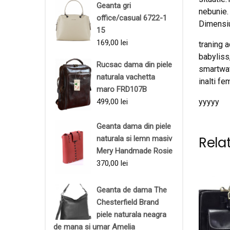
Geanta gri
nebunie.
office/casual 6722-1
Dimensi
15
169,00
lei
traning a
babyliss
Rucsac dama din piele
smartwat
naturala vachetta
inalti fe
maro FRD107B
499,00
lei
yyyyy
Geanta dama din piele
Rela
naturala si lemn masiv
Mery Handmade Rosie
370,00
lei
Geanta de dama The
Chesterfield Brand
piele naturala neagra
de mana si umar Amelia