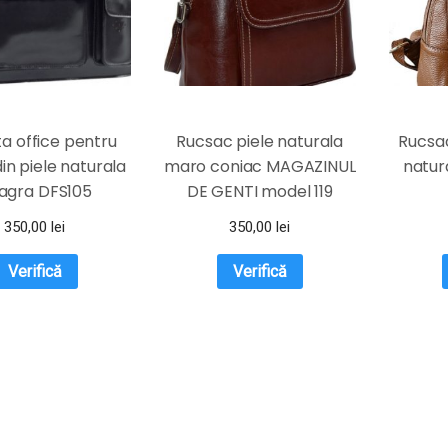
a office pentru
Rucsac piele naturala
Rucsac
n piele naturala
maro coniac MAGAZINUL
natur
agra DFS105
DE GENTI model 119
350,00
lei
350,00
lei
Verifică
Verifică