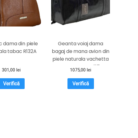
 dama din piele
Geanta voiaj dama
ala tabac R132A
bagaj de mana avion din
piele naturala vachetta
neagra FGVD117
301,00
lei
1075,00
lei
Verifică
Verifică