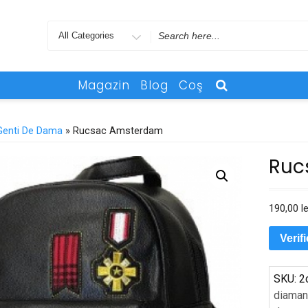
Search
for
Magazin
Blog
Coş
Genti De Dama
» Rucsac Amsterdam
Ruc
190,00
le
Verif
SKU:
2
diaman