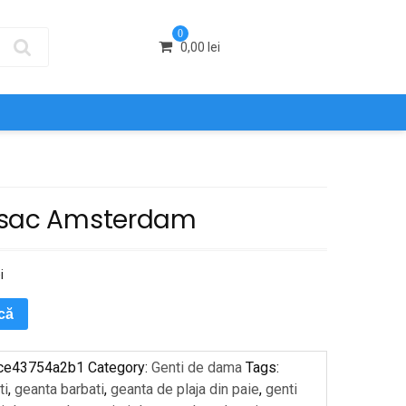
0
0,00
lei
sac Amsterdam
i
ică
ce43754a2b1
Category:
Genti de dama
Tags:
ti
,
geanta barbati
,
geanta de plaja din paie
,
genti