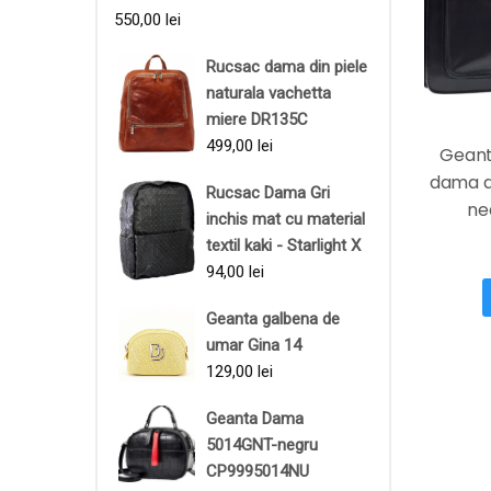
550,00
lei
Rucsac dama din piele
naturala vachetta
miere DR135C
499,00
lei
Geant
dama di
Rucsac Dama Gri
ne
inchis mat cu material
textil kaki - Starlight X
94,00
lei
Geanta galbena de
umar Gina 14
129,00
lei
Geanta Dama
5014GNT-negru
CP9995014NU