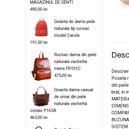
MAGAZINUL DE GENTI
490,00
lei
Geanta de dama piele
naturala tip rucsac
model Carola
191,00
lei
Desc
Rucsac dama din piele
naturala vachetta
miere FR101C
Descrier
475,00
lei
Poseta r
din piele
Geanta dama casual
brat, in
de umar din piele
MATERIAL
naturala vachetta
DIMENSIU
coniac P165A
COMPART
465,00
lei
BUZUNARE
SISTEM 