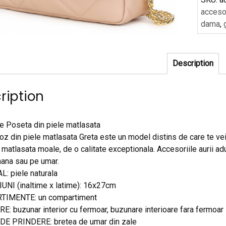
accesor
dama
,
Description
ription
e Poseta din piele matlasata
oz din piele matlasata Greta este un model distins de care te vei
 matlasata moale, de o calitate exceptionala. Accesoriile aurii ad
 mana sau pe umar.
: piele naturala
NI (inaltime x latime): 16x27cm
IMENTE: un compartiment
: buzunar interior cu fermoar, buzunare interioare fara fermoar
DE PRINDERE: bretea de umar din zale