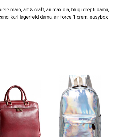
le maro, art & craft, air max dia, blugi drepti dama,
canci karl lagerfeld dama, air force 1 crem, easybox