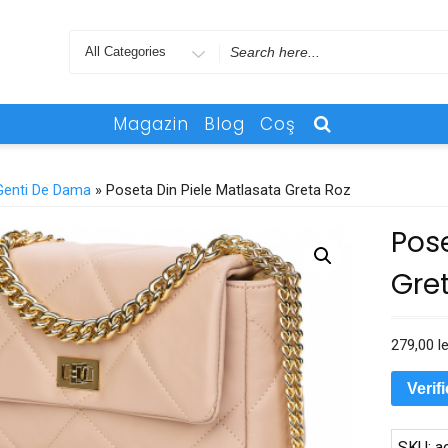
Search
for
Magazin
Blog
Coş
Genti De Dama
» Poseta Din Piele Matlasata Greta Roz
Pos
Gret
279,00
le
Verif
SKU:
a