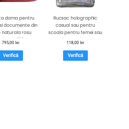
a dama pentru
Rucsac holographic
 si documente din
casual sau pentru
e naturala rosu
scoala pentru femei sau
rdo DFS1112D
fete argintiu
795,00
lei
118,00
lei
Verifică
Verifică