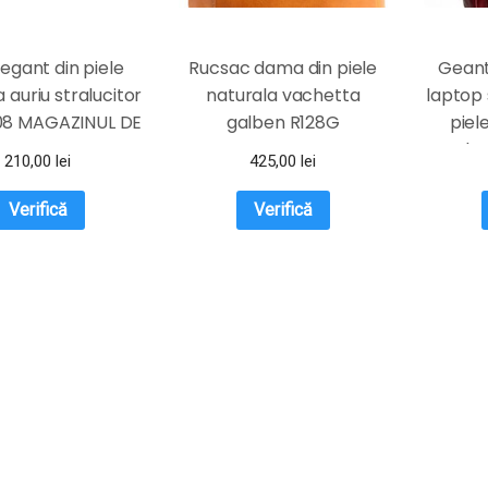
legant din piele
Rucsac dama din piele
Geant
 auriu stralucitor
naturala vachetta
laptop
08 MAGAZINUL DE
galben R128G
piel
GENTI
bo
210,00
lei
425,00
lei
Verifică
Verifică