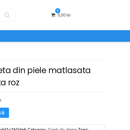
0
0,00
lei
eta din piele matlasata
a roz
i
ică
cdd1c1b0da6
Category:
Genti de dama
Tags: