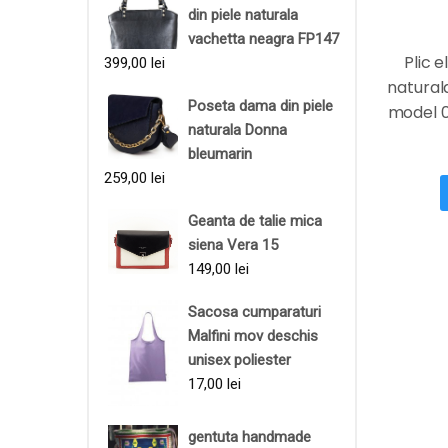
din piele naturala
vachetta neagra FP147
Plic e
399,00
lei
naturala
Poseta dama din piele
model 
naturala Donna
bleumarin
259,00
lei
Geanta de talie mica
siena Vera 15
149,00
lei
Sacosa cumparaturi
Malfini mov deschis
unisex poliester
17,00
lei
gentuta handmade