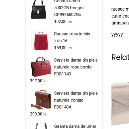
Geanta Dama
5002GNT-negru
rucsac m
CP9995002NU
cutie ce
102,00
lei
timisoara
Rucsac rosu inchis
yyyyy
Iulia 16
159,00
lei
Rela
Servieta dama din piele
naturala rosu bordo
FDS114D
397,00
lei
Servieta dama din piele
naturala coniac
FDS140A
290,00
lei
Geanta dama de umar