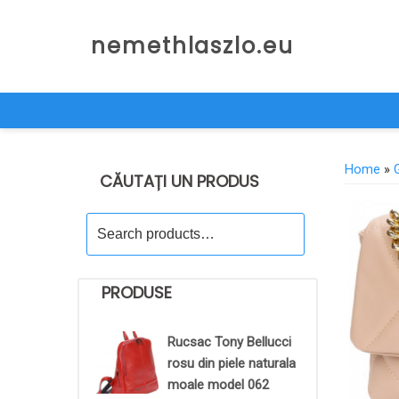
Skip
to
nemethlaszlo.eu
content
Home
»
CĂUTAȚI UN PRODUS
Search
for:
PRODUSE
Rucsac Tony Bellucci
rosu din piele naturala
moale model 062