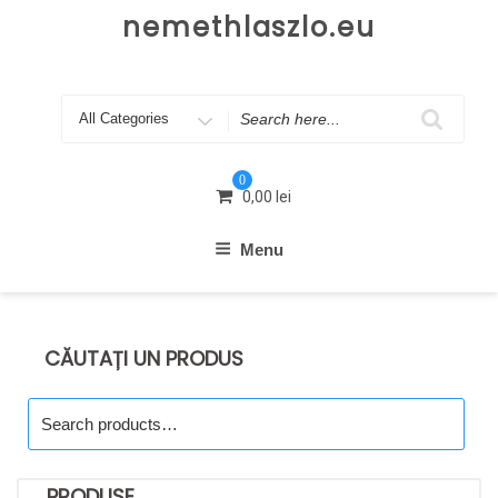
Skip
nemethlaszlo.eu
to
content
Search
for
0
0,00
lei
Menu
CĂUTAȚI UN PRODUS
Search
for:
PRODUSE