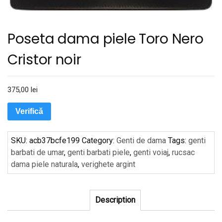
Poseta dama piele Toro Nero
Cristor noir
375,00
lei
Verifică
SKU:
acb37bcfe199
Category:
Genti de dama
Tags:
genti
barbati de umar
,
genti barbati piele
,
genti voiaj
,
rucsac
dama piele naturala
,
verighete argint
Description