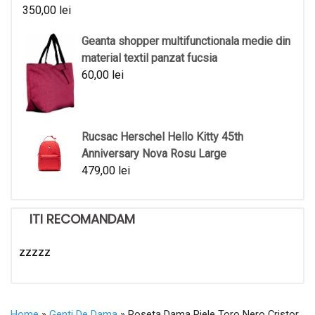
350,00
lei
Geanta shopper multifunctionala medie din
material textil panzat fucsia
60,00
lei
Rucsac Herschel Hello Kitty 45th
Anniversary Nova Rosu Large
479,00
lei
ITI RECOMANDAM
zzzzz
Home
»
Genti De Dama
» Poseta Dama Piele Toro Nero Cristor