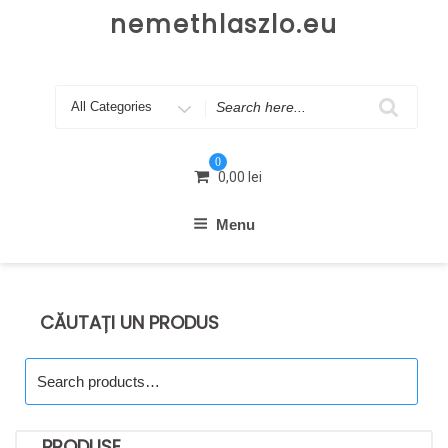
Skip
nemethlaszlo.eu
to
content
Search
for
0
0,00
lei
Menu
CĂUTAȚI UN PRODUS
Search
for:
PRODUSE