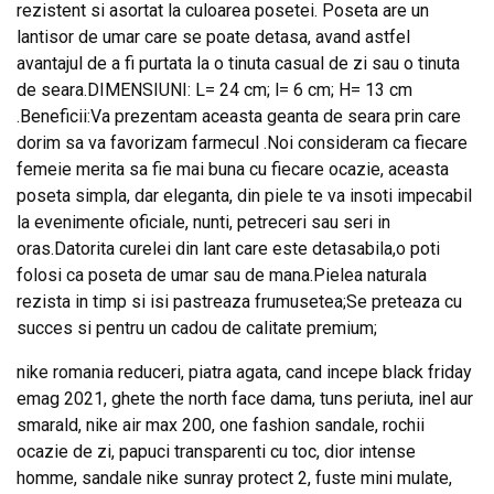
rezistent si asortat la culoarea posetei. Poseta are un
lantisor de umar care se poate detasa, avand astfel
avantajul de a fi purtata la o tinuta casual de zi sau o tinuta
de seara.DIMENSIUNI: L= 24 cm; l= 6 cm; H= 13 cm
.Beneficii:Va prezentam aceasta geanta de seara prin care
dorim sa va favorizam farmecul .Noi consideram ca fiecare
femeie merita sa fie mai buna cu fiecare ocazie, aceasta
poseta simpla, dar eleganta, din piele te va insoti impecabil
la evenimente oficiale, nunti, petreceri sau seri in
oras.Datorita curelei din lant care este detasabila,o poti
folosi ca poseta de umar sau de mana.Pielea naturala
rezista in timp si isi pastreaza frumusetea;Se preteaza cu
succes si pentru un cadou de calitate premium;
nike romania reduceri, piatra agata, cand incepe black friday
emag 2021, ghete the north face dama, tuns periuta, inel aur
smarald, nike air max 200, one fashion sandale, rochii
ocazie de zi, papuci transparenti cu toc, dior intense
homme, sandale nike sunray protect 2, fuste mini mulate,