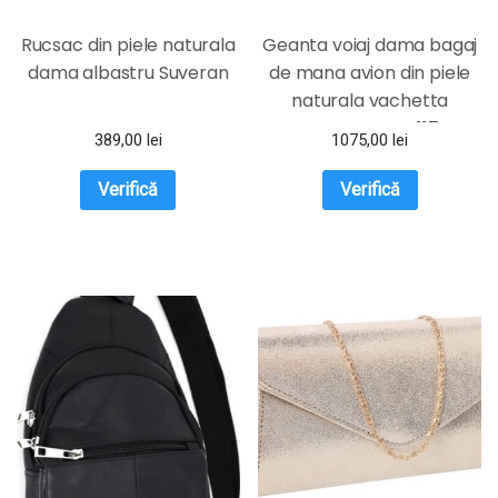
Rucsac din piele naturala
Geanta voiaj dama bagaj
dama albastru Suveran
de mana avion din piele
naturala vachetta
neagra FGVD117
389,00
lei
1075,00
lei
Verifică
Verifică