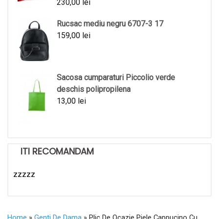
230,00
lei
Rucsac mediu negru 6707-3 17
159,00
lei
Sacosa cumparaturi Piccolio verde
deschis polipropilena
13,00
lei
ITI RECOMANDAM
zzzzz
Home
»
Genti De Dama
» Plic De Ocazie Piele Cappucino Cu