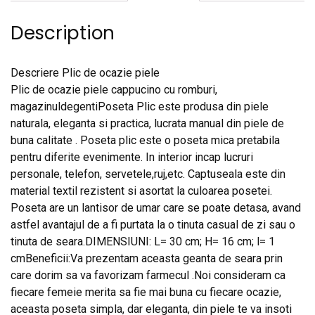
Description
Descriere Plic de ocazie piele
Plic de ocazie piele cappucino cu romburi,
magazinuldegentiPoseta Plic este produsa din piele
naturala, eleganta si practica, lucrata manual din piele de
buna calitate . Poseta plic este o poseta mica pretabila
pentru diferite evenimente. In interior incap lucruri
personale, telefon, servetele,ruj,etc. Captuseala este din
material textil rezistent si asortat la culoarea posetei.
Poseta are un lantisor de umar care se poate detasa, avand
astfel avantajul de a fi purtata la o tinuta casual de zi sau o
tinuta de seara.DIMENSIUNI: L= 30 cm; H= 16 cm; l= 1
cmBeneficii:Va prezentam aceasta geanta de seara prin
care dorim sa va favorizam farmecul .Noi consideram ca
fiecare femeie merita sa fie mai buna cu fiecare ocazie,
aceasta poseta simpla, dar eleganta, din piele te va insoti