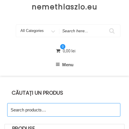
Skip
nemethlaszlo.eu
to
content
Search
for
0
0,00
lei
Menu
CĂUTAȚI UN PRODUS
Search
for:
PRODUSE