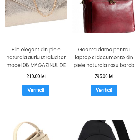
Plic elegant din piele
Geanta dama pentru
naturala auriu stralucitor
laptop si documente din
model 08 MAGAZINUL DE
piele naturala rosu bordo
GENTI
DFS1112D
210,00
lei
795,00
lei
Verifică
Verifică