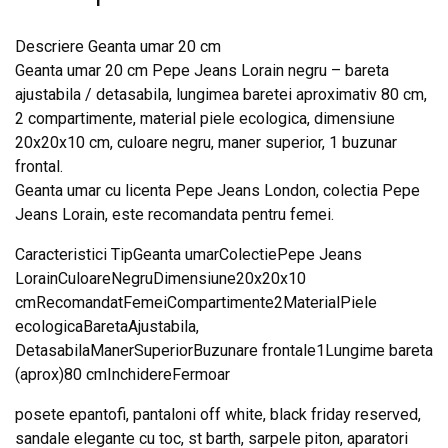
Descriere Geanta umar 20 cm
Geanta umar 20 cm Pepe Jeans Lorain negru – bareta
ajustabila / detasabila, lungimea baretei aproximativ 80 cm,
2 compartimente, material piele ecologica, dimensiune
20x20x10 cm, culoare negru, maner superior, 1 buzunar
frontal.
Geanta umar cu licenta Pepe Jeans London, colectia Pepe
Jeans Lorain, este recomandata pentru femei.
Caracteristici TipGeanta umarColectiePepe Jeans
LorainCuloareNegruDimensiune20x20x10
cmRecomandatFemeiCompartimente2MaterialPiele
ecologicaBaretaAjustabila,
DetasabilaManerSuperiorBuzunare frontale1Lungime bareta
(aprox)80 cmInchidereFermoar
posete epantofi, pantaloni off white, black friday reserved,
sandale elegante cu toc, st barth, sarpele piton, aparatori