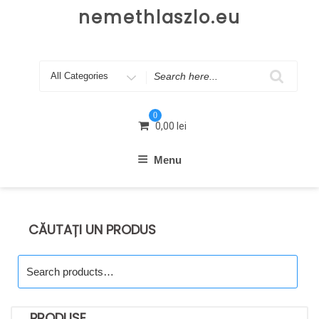
Skip
nemethlaszlo.eu
to
content
Search
for
0
0,00
lei
Menu
CĂUTAȚI UN PRODUS
Search
for:
PRODUSE