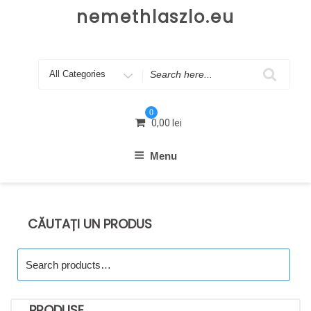
Skip
nemethlaszlo.eu
to
content
Search
for
0
0,00
lei
Menu
CĂUTAȚI UN PRODUS
Search
for:
PRODUSE