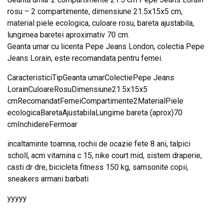
rosu – 2 compartimente, dimensiune 21.5x15x5 cm,
material piele ecologica, culoare rosu, bareta ajustabila,
lungimea baretei aproximativ 70 cm.
Geanta umar cu licenta Pepe Jeans London, colectia Pepe
Jeans Lorain, este recomandata pentru femei.
CaracteristiciTipGeanta umarColectiePepe Jeans
LorainCuloareRosuDimensiune21.5x15x5
cmRecomandatFemeiCompartimente2MaterialPiele
ecologicaBaretaAjustabilaLungime bareta (aprox)70
cmInchidereFermoar
incaltaminte toamna, rochii de ocazie fete 8 ani, talpici
scholl, acm vitamina c 15, nike court mid, sistem draperie,
casti dr dre, bicicleta fitness 150 kg, samsonite copii,
sneakers armani barbati
yyyyy