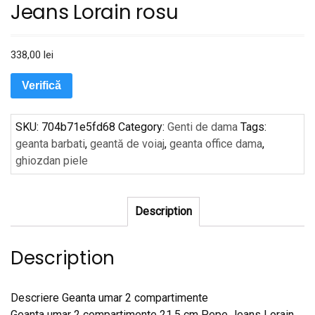
Jeans Lorain rosu
338,00
lei
Verifică
SKU:
704b71e5fd68
Category:
Genti de dama
Tags:
geanta barbati
,
geantă de voiaj
,
geanta office dama
,
ghiozdan piele
Description
Description
Descriere Geanta umar 2 compartimente
Geanta umar 2 compartimente 21.5 cm Pepe Jeans Lorain