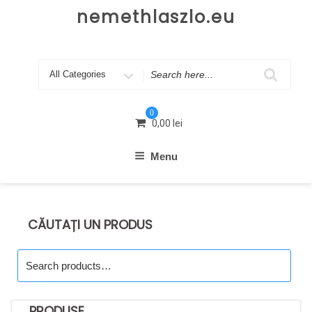
Skip
nemethlaszlo.eu
to
content
Search
for
0
0,00
lei
Menu
CĂUTAȚI UN PRODUS
Search
for:
PRODUSE