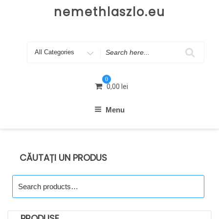
Skip
nemethlaszlo.eu
to
content
Search
for
0
0,00
lei
Menu
CĂUTAȚI UN PRODUS
Search
for:
PRODUSE