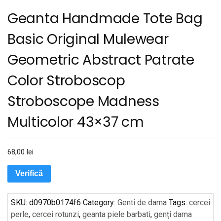
Geanta Handmade Tote Bag
Basic Original Mulewear
Geometric Abstract Patrate
Color Stroboscop
Stroboscope Madness
Multicolor 43×37 cm
68,00
lei
Verifică
SKU:
d0970b0174f6
Category:
Genti de dama
Tags:
cercei
perle
,
cercei rotunzi
,
geanta piele barbati
,
genți dama