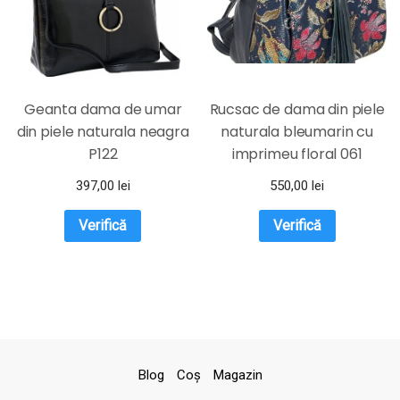
Geanta dama de umar
Rucsac de dama din piele
din piele naturala neagra
naturala bleumarin cu
P122
imprimeu floral 061
MAGAZINUL DE GENTI
397,00
lei
550,00
lei
Verifică
Verifică
Blog
Coş
Magazin