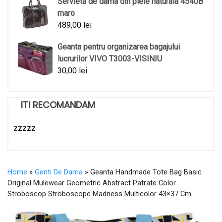
Servieta de dama din piele naturala 4540B
maro
489,00
lei
Geanta pentru organizarea bagajului
lucrurilor VIVO T3003-VISINIU
30,00
lei
ITI RECOMANDAM
zzzzz
Home
»
Genti De Dama
» Geanta Handmade Tote Bag Basic
Original Mulewear Geometric Abstract Patrate Color
Stroboscop Stroboscope Madness Multicolor 43×37 Cm