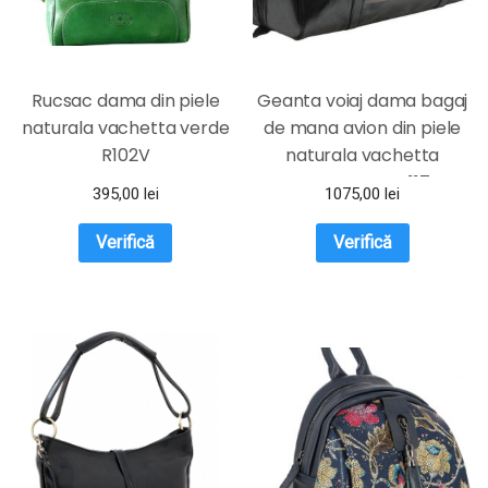
Rucsac dama din piele
Geanta voiaj dama bagaj
naturala vachetta verde
de mana avion din piele
R102V
naturala vachetta
neagra FGVD117
395,00
lei
1075,00
lei
Verifică
Verifică