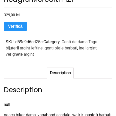
329,00
lei
Verifică
SKU:
d59c9d6cd25c
Category:
Genti de dama
Tags:
bijuterii argint ieftine
,
genti piele barbati
,
inel argint
,
verighete argint
Description
Description
null
geaca biker dama, vagabond sandale, waikik, pantofi barbati