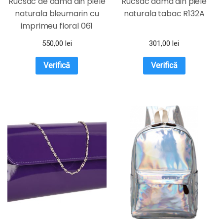
Rucsac de dama din piele
Rucsac dama din piele
naturala bleumarin cu
naturala tabac R132A
imprimeu floral 061
MAGAZINUL DE GENTI
550,00
lei
301,00
lei
Verifică
Verifică