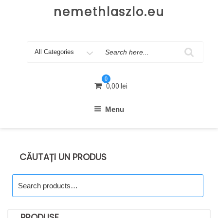
Skip
nemethlaszlo.eu
to
content
Search
for
0
0,00
lei
Menu
CĂUTAȚI UN PRODUS
Search
for:
PRODUSE