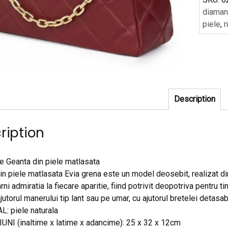
diamant
piele
,
r
Description
ription
e Geanta din piele matlasata
in piele matlasata Evia grena este un model deosebit, realizat di
rni admiratia la fiecare aparitie, fiind potrivit deopotriva pentru t
ajutorul manerului tip lant sau pe umar, cu ajutorul bretelei detasab
: piele naturala
NI (inaltime x latime x adancime): 25 x 32 x 12cm