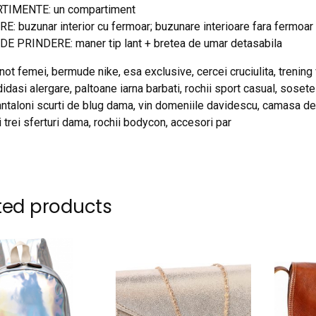
IMENTE: un compartiment
: buzunar interior cu fermoar; buzunare interioare fara fermoar
E PRINDERE: maner tip lant + bretea de umar detasabila
not femei, bermude nike, esa exclusive, cercei cruciulita, trenin
idasi alergare, paltoane iarna barbati, rochii sport casual, sosete 
pantaloni scurti de blug dama, vin domeniile davidescu, camasa den
 trei sferturi dama, rochii bodycon, accesori par
ted products