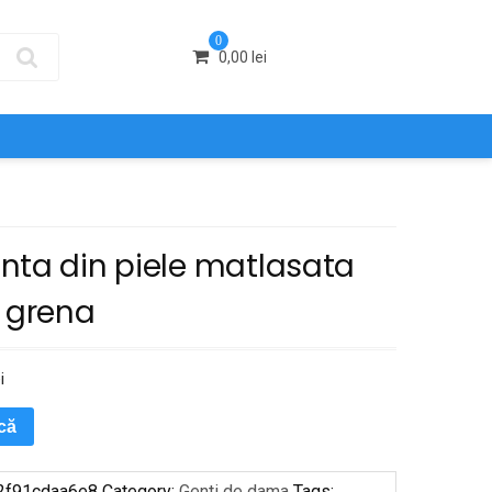
0
0,00
lei
nta din piele matlasata
a grena
i
ică
2f91cdaa6e8
Category:
Genti de dama
Tags: