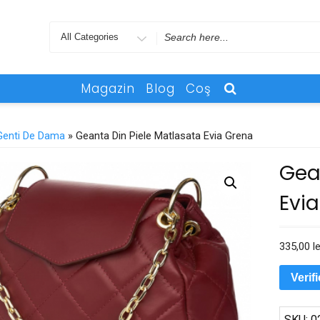
Search
for
Magazin
Blog
Coş
Genti De Dama
» Geanta Din Piele Matlasata Evia Grena
Gea
Evi
335,00
le
Verif
SKU:
0