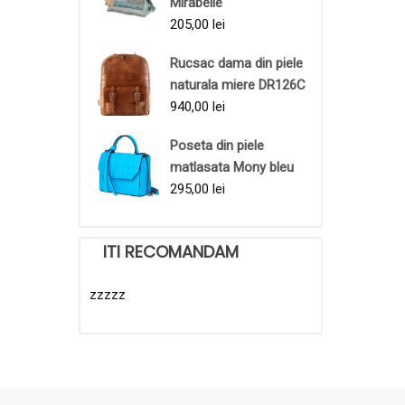
Mirabelle
205,00
lei
Rucsac dama din piele
naturala miere DR126C
940,00
lei
Poseta din piele
matlasata Mony bleu
295,00
lei
ITI RECOMANDAM
zzzzz