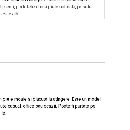
i genti
,
portofele dama piele naturala
,
posete
ucsac alb
n piele moale si placuta la atingere. Este un model
inute casual, office sau ocazii. Poate fi purtata pe
ile.