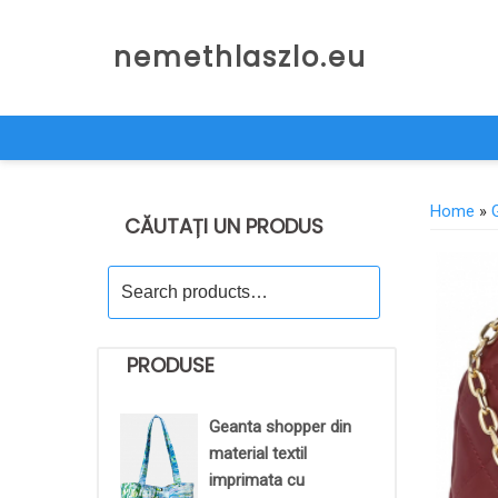
Skip
to
nemethlaszlo.eu
content
Home
»
CĂUTAȚI UN PRODUS
Search
for:
PRODUSE
Geanta shopper din
material textil
imprimata cu