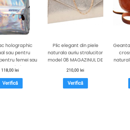
ac holographic
Plic elegant din piele
Geanta
al sau pentru
naturala auriu stralucitor
cros
pentru femei sau
model 08 MAGAZINUL DE
natura
ete argintiu
GENTI
118,00
lei
210,00
lei
Verifică
Verifică