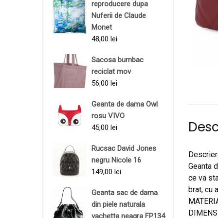
reproducere dupa
Nuferii de Claude
Monet
48,00
lei
Sacosa bumbac
reciclat mov
56,00
lei
Geanta de dama Owl
rosu VIVO
Desc
45,00
lei
Rucsac David Jones
Descrier
negru Nicole 16
Geanta d
149,00
lei
ce va sta
brat, cu 
Geanta sac de dama
MATERIAL
din piele naturala
DIMENSIU
vachetta neagra FP134