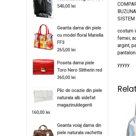
COMPART
540,00
lei
BUZUNARE
SISTEM D
Geanta dama din piele
costum i
cu model floral Mariella
femei, ad
FF3
argint, 
265,00
lei
pantaloni
Poseta dama piele
yyyyy
Toro Nero Slitherin red
360,00
lei
Rela
Plic de ocazie din piele
naturala alb sidefat
magazinuldegenti
160,00
lei
Geanta voiaj dama din
piele naturala vachetta