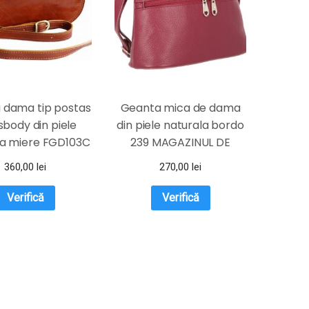
 dama tip postas
Geanta mica de dama
sbody din piele
din piele naturala bordo
la miere FGD103C
239 MAGAZINUL DE
GENTI
360,00
lei
270,00
lei
Verifică
Verifică