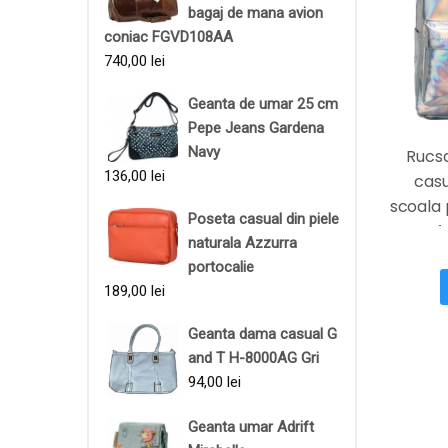
bagaj de mana avion
coniac FGVD108AA
740,00
lei
Geanta de umar 25 cm
Pepe Jeans Gardena
Navy
Rucs
136,00
lei
casu
scoala 
Poseta casual din piele
f
naturala Azzurra
portocalie
189,00
lei
Geanta dama casual G
and T H-8000AG Gri
94,00
lei
Geanta umar Adrift