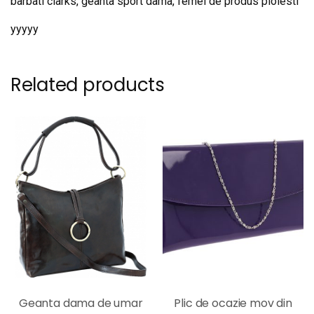
barbati clarks, geanta sport dama, femei de produs ploiesti
yyyyy
Related products
Geanta dama de umar
Plic de ocazie mov din