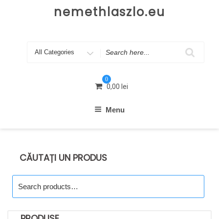
Skip
nemethlaszlo.eu
to
content
Search
for
0
0,00
lei
Menu
CĂUTAȚI UN PRODUS
Search
for:
PRODUSE