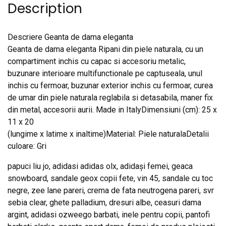
Description
Descriere Geanta de dama eleganta
Geanta de dama eleganta Ripani din piele naturala, cu un
compartiment inchis cu capac si accesoriu metalic,
buzunare interioare multifunctionale pe captuseala, unul
inchis cu fermoar, buzunar exterior inchis cu fermoar, curea
de umar din piele naturala reglabila si detasabila, maner fix
din metal, accesorii aurii. Made in ItalyDimensiuni (cm): 25 x
11 x 20
(lungime x latime x inaltime)Material: Piele naturalaDetalii
culoare: Gri
papuci liu jo, adidasi adidas olx, adidași femei, geaca
snowboard, sandale geox copii fete, vin 45, sandale cu toc
negre, zee lane pareri, crema de fata neutrogena pareri, svr
sebia clear, ghete palladium, dresuri albe, ceasuri dama
argint, adidasi ozweego barbati, inele pentru copii, pantofi